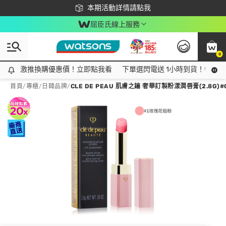
下載app最高回饋$350
本期活動詳情請點我
屈臣氏線上服務
0
激推換購優惠價！立即點我看
激推換購優惠價！立即點我看
下單選閃電送 1小時到貨！領神券
首頁
/
專櫃
/
日韓品牌
/
CLE DE PEAU 肌膚之鑰 奢華訂製粉漾潤唇膏(2.8G