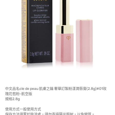
中文品名cle de peau 肌膚之鑰 奢華訂製粉漾潤唇膏(2.8g)#01玫
瑰花苞粉-航空版
規格2.8g
使用方式一般使用方式
保存方法請置於陰涼處，請勿直接陽光照射，以免變質。