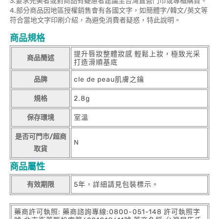
3.要求完美者或對商品有疑慮者建議至台灣直營門市或專櫃購買。
4.部分商品因地區授權銷售會有各國文字，如簡體字/韓文/英文等
符合當地文字印刷介紹，為避免消費者疑惑，特此說明。
商品規格
提升唇妝整體妝感 輕鬆上妝，極致光采
商品簡述
打造滑順基底
品牌
cle de peau肌膚之鑰
規格
2.8g
保存環境
室溫
是否可門市/超商
N
取貨
商品屬性
有效期限
5年，詳細請見包裝標示。
藥商許可執照: 藥商諮詢專線:0800-051-148 許可執照字