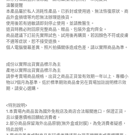
溫馨提醒
本產品屬於私人消耗性產品，已拆封或使用過、無法恢復原狀、商
品外盒損壞等均恕無法辦理退換貨。
使用後若有過敏請即刻停止使用，並請教醫生。
退貨時務必附回原完整商品、贈品、包裝外盒均齊全。
商品建議下訂前先實際試色、試用後再購買，若因顏色不符或皮膚
不適等症狀，恕不接受退換。
個人電腦螢幕差異、照片拍攝關係造成色差，請以實際商品為準。
成份以實際出貨實品標示為主
產地以實際出貨實品標示為主
請參考賣場商品規格，出貨之商品正貨皆有效期一年以上、專櫃小
物以7個月為基準，低於標準期效商品會另在買場加註說明標示效
期，請安心選購。
<特別說明>
1.本賣場內商品皆為國外免稅店及商店合法報關進口，保證正貨，
且以優惠價格回饋給消費者，
2.部分商品保留海外出品原貌(無外盒或封膜)，為免消費者疑惑，
特此說明。