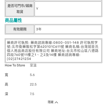
是否可門市/超商
Y
取貨
商品屬性
有效期限
3年
藥商許可執照: 藥商諮詢專線:0800-051-148 許可執照字
號:北市衛藥販松字第620101C611號 藥商名稱:台灣屈臣氏
個人用品商店股份有限公司 藥商地址:台北市松山區八德路
四段760號11樓之1、之2及14樓 藥商諮詢專線:
(02)27421234
How To Store
室溫
寬
5.6
高
22.5
深
7.5
隱藏