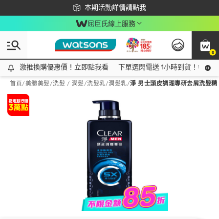
下載app最高回饋$350
本期活動詳情請點我
屈臣氏線上服務
0
激推換購優惠價！立即點我看
激推換購優惠價！立即點我看
下單選閃電送 1小時到貨！領神券
首頁
/
美體美髮
/
洗髮 / 潤髮
/
洗髮乳/潤髮乳
/
淨 男士頭皮調理專研去屑洗髮精 