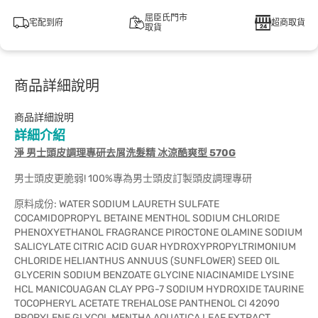
屈臣氏門市
宅配到府
超商取貨
取貨
商品詳細說明
商品詳細說明
詳細介紹
淨 男士頭皮調理專研去屑洗髮精 冰涼酷爽型 570G
男士頭皮更脆弱! 100%專為男士頭皮訂製頭皮調理專研
原料成份: WATER SODIUM LAURETH SULFATE
COCAMIDOPROPYL BETAINE MENTHOL SODIUM CHLORIDE
PHENOXYETHANOL FRAGRANCE PIROCTONE OLAMINE SODIUM
SALICYLATE CITRIC ACID GUAR HYDROXYPROPYLTRIMONIUM
CHLORIDE HELIANTHUS ANNUUS (SUNFLOWER) SEED OIL
GLYCERIN SODIUM BENZOATE GLYCINE NIACINAMIDE LYSINE
HCL MANICOUAGAN CLAY PPG-7 SODIUM HYDROXIDE TAURINE
TOCOPHERYL ACETATE TREHALOSE PANTHENOL CI 42090
PROPYLENE GLYCOL MENTHA AQUATICA LEAF EXTRACT