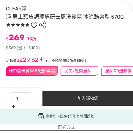
CLEAR淨
淨 男士頭皮調理專研去屑洗髮精 冰涼酷爽型 570G
269
$
73折
$369
(省下: $100)
229
62折
$
起
(不限金額結帳享85折)
活動價
刷中信卡滿$888送3萬點
民生/髮類滿$388送舒潔冰巾
滿$100
加入購物袋
查看門市庫存 (可能有時間誤差)
配送方式