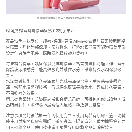
珂莉奧 嫩唇嘟嘟精華唇蜜 02桃子果汁
產品特色一抹到位，護唇×保濕×亮澤 All-in-one添加莓果玻尿酸複
合精華，強化唇部保護、長效鎖水，打造水潤健康嘟嘟唇精美吊飾
設計化身時尚配件，隨時隨地釋放魅力雙唇。
莓果複合精華，護唇保濕蔓越莓精華，富含抗氧化功能，強化唇部
保護玻尿酸成分，能高效吸附並鎖住水分，帶來持久水潤保濕效
果。
水潤鎖護技術，持久亮澤添加光感亮澤複合物，瞬間點亮雙唇光
澤，搭配水潤鎖護技術，形成保水屏障長效鎖水，達成持久亮澤、
不易乾唇的效果。
精美掛飾設計，美唇隨身帶化身精美吊飾，可掛包包或化妝包，成
為時尚配件，隨時隨地展現個人風格，釋放魅力雙唇。
注意事項開封後請於一年內使用完畢。使用時若有肌膚不適，請暫
停使用並詢問皮膚科醫師。避免高溫、陽光直射、重力撞擊等外力
因素損傷產品。使用後建議用眼唇專用卸妝產品卸除彩妝。