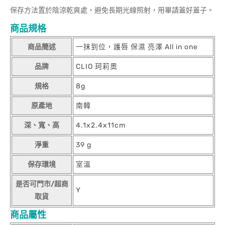
保存方法置於陰涼乾爽處，避免長期光線照射，用畢請蓋好蓋子。
商品規格
商品簡述
一抹到位，護唇 保濕 亮澤 All in one
品牌
CLIO 珂莉奧
規格
8g
原產地
南韓
深、寬、高
4.1x2.4x11cm
淨重
39 g
保存環境
室溫
是否可門市/超商
Y
取貨
商品屬性