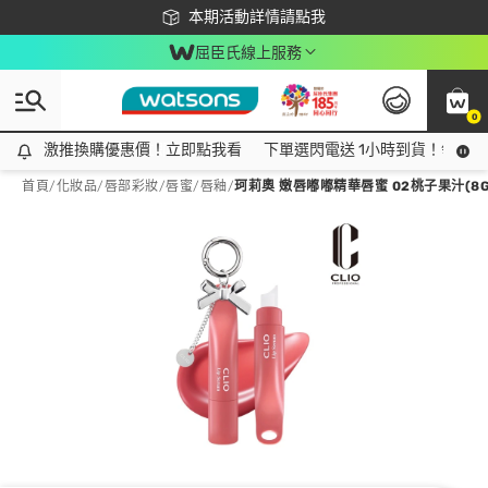
下載app最高回饋$350
本期活動詳情請點我
屈臣氏線上服務
0
激推換購優惠價！立即點我看
激推換購優惠價！立即點我看
下單選閃電送 1小時到貨！領神券
首頁
/
化妝品
/
唇部彩妝
/
唇蜜/唇釉
/
珂莉奧 嫩唇嘟嘟精華唇蜜 02桃子果汁(8G