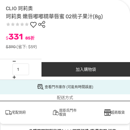
CLIO 珂莉奧
珂莉奧 嫩唇嘟嘟精華唇蜜 02桃子果汁(8g)
331
$
85折
$390
(省下: $59)
加入購物袋
查看門市庫存 (可能有時間誤差)
配送方式
屈臣氏門市
宅配到府
超商取貨
取貨