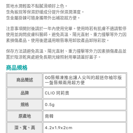
質地水潤輕盈不黏膩滑順好上色。
含角鯊烷等保濕舒緩成分提升保濕潤澤度。
含金屬掛鍊可隨身攜帶外出補妝超方便。
注意事項開封後請於一年內使用完畢。使用時若有肌膚不適請暫停
使用並詢問皮膚科醫師。避免高溫、陽光直射、重力撞擊等外力因
素損傷產品。使用後建議用眼唇專用卸妝產品卸除彩妝。
保存方法請避免高溫、陽光直射、重力撞擊等外力因素損傷產品並
置於陰涼乾爽處避免長期光線照射用畢請蓋好蓋子。
商品規格
QQ唇頰凍推出讓人尖叫的超迷你袖珍版
商品簡述
一盤唇頰兩用超方便
品牌
CLIO 珂莉奧
規格
0.5g
原產地
南韓
深、寬、高
4.2x1.9x2cm