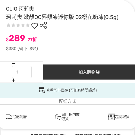
CLIO 珂莉奧
珂莉奧 嫩顏QQ唇頰凍迷你版 02櫻花奶凍(0.5g)
289
$
77折
$380
(省下: $91)
加入購物袋
查看門市庫存 (可能有時間誤差)
配送方式
屈臣氏門市
宅配到府
超商取貨
取貨