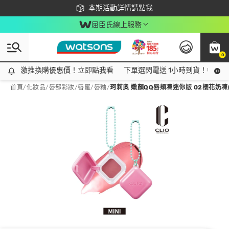
下載app最高回饋$350
本期活動詳情請點我
屈臣氏線上服務
0
激推換購優惠價！立即點我看
激推換購優惠價！立即點我看
下單選閃電送 1小時到貨！領神券
首頁
/
化妝品
/
唇部彩妝
/
唇蜜/唇釉
/
珂莉奧 嫩顏QQ唇頰凍迷你版 02櫻花奶凍(0