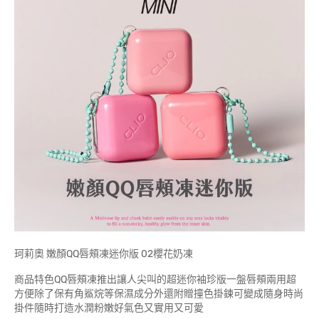
珂莉奧 嫩顏QQ唇頰凍迷你版 02櫻花奶凍
商品特色QQ唇頰凍推出讓人尖叫的超迷你袖珍版一盤唇頰兩用超
方便除了保有角鯊烷等保濕成分外還附贈撞色掛鍊可變成隨身時尚
掛件隨時打造水潤粉嫩好氣色又實用又可愛