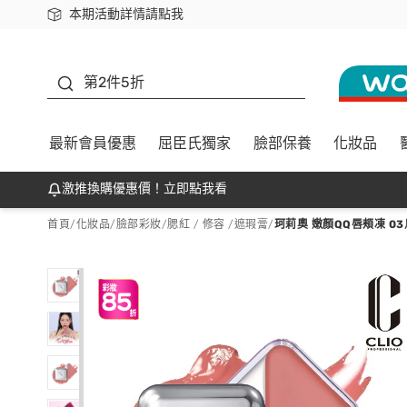
本期活動詳情請點我
下載app最高回饋$350
善存
第2件5折
最新會員優惠
屈臣氏獨家
臉部保養
化妝品
激推換購優惠價！立即點我看
首頁
/
化妝品
/
臉部彩妝
/
腮紅 / 修容 /遮瑕膏
/
珂莉奧 嫩顏QQ唇頰凍 03