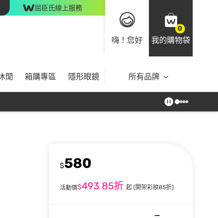
屈臣氏線上服務
0
嗨！您好
我的購物袋
休閒
箱購專區
隱形眼鏡
所有品牌
580
$
493
85折
$
起
(開架彩妝85折)
活動價