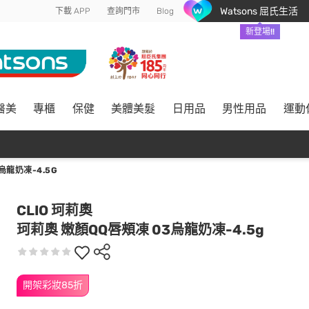
Watsons 屈氏生活
下載 APP
查詢門市
Blog
新登場!!
醫美
專櫃
保健
美體美髮
日用品
男性用品
運動
烏龍奶凍-4.5G
CLIO 珂莉奧
珂莉奧 嫩顏QQ唇頰凍 03烏龍奶凍-4.5g
開架彩妝85折