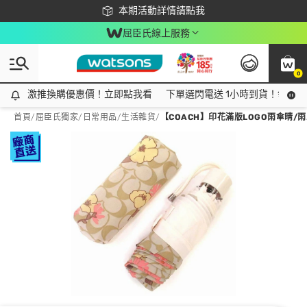
下載app最高回饋$350
本期活動詳情請點我
屈臣氏線上服務
0
激推換購優惠價！立即點我看
激推換購優惠價！立即點我看
下單選閃電送 1小時到貨！領神券
首頁
/
屈臣氏獨家
/
日常用品
/
生活雜貨
/
【COACH】印花滿版LOGO雨傘晴/