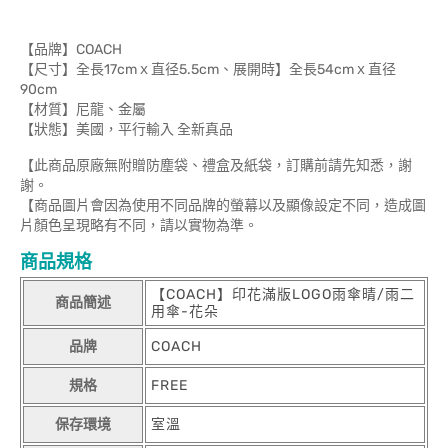
【品牌】COACH
【尺寸】全長17cmｘ直径5.5cm、展開時】全長54cmｘ直径
90cm
【材質】尼龍、金屬
【狀態】美國，平行輸入 全新真品
【此商品原廠無附贈防塵袋、禮盒及紙袋，訂購前請先知悉，謝
謝。
【商品圖片會因為使用不同品牌的螢幕以及顯像設定不同，造成圖
片顏色呈現略有不同，請以實物為準。
商品規格
【COACH】印花滿版LOGO雨傘晴/雨二
商品簡述
用傘-花朵
品牌
COACH
規格
FREE
保存環境
室溫