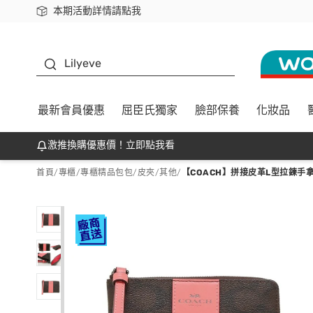
本期活動詳情請點我
下載app最高回饋$350
K beauty
Lilyeve
最新會員優惠
屈臣氏獨家
臉部保養
化妝品
激推換購優惠價！立即點我看
首頁
/
專櫃
/
專櫃精品包包/皮夾
/
其他
/
【COACH】拼接皮革L型拉鍊手