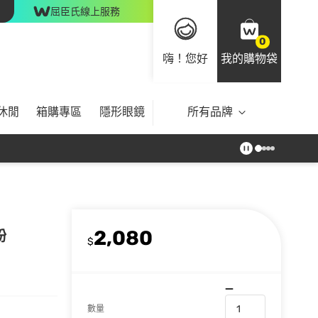
屈臣氏線上服務
0
嗨！您好
我的購物袋
休閒
箱購專區
隱形眼鏡
所有品牌
2,080
粉
$
數量