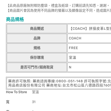
【此商品原廠無附贈防塵袋、禮盒及紙袋，訂購前請先知悉，謝謝。
【商品圖片會因為使用不同品牌的螢幕以及顯像設定不同，造成圖片
商品規格
商品簡述
【COACH】拼接皮革L
品牌
COACH
規格
FREE
保存環境
室溫
是否可門市/超商取貨
N
藥商許可執照: 藥商諮詢專線:0800-051-148 許可執照字號
用品商店股份有限公司 藥商地址:台北市松山區八德路四段760號11樓
How To Store
室溫
寬
31