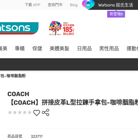
Watsons 屈氏生活
下載 APP
查詢門市
Blog
新登場!!
醫美
專櫃
保健
美體美髮
日用品
男性用品
運動
拿包-咖啡胭脂粉
COACH
【COACH】拼接皮革L型拉鍊手拿包-咖啡胭脂
商品貨號
323717