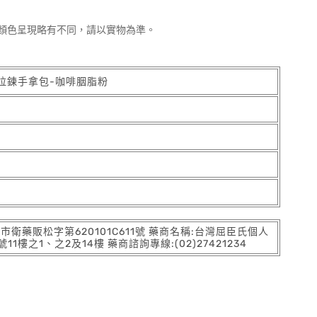
顏色呈現略有不同，請以實物為準。
型拉鍊手拿包-咖啡胭脂粉
:北市衛藥販松字第620101C611號 藥商名稱:台灣屈臣氏個人
之1、之2及14樓 藥商諮詢專線:(02)27421234