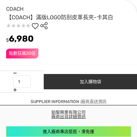
COACH
【COACH】滿版LOGO防刮皮革長夾-卡其白
6,980
$
點數狂飆20倍
加入購物袋
SUPPLIER INFORMATION :廠商直送資訊
鉑聖興業有限公司
廠商出貨詳細資訊
進入廠商專店逛逛，湊免運