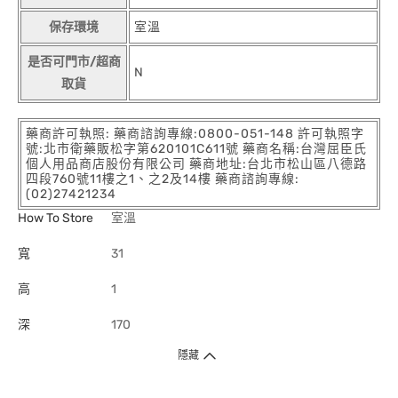
保存環境
室溫
是否可門市/超商
N
取貨
藥商許可執照: 藥商諮詢專線:0800-051-148 許可執照字
號:北市衛藥販松字第620101C611號 藥商名稱:台灣屈臣氏
個人用品商店股份有限公司 藥商地址:台北市松山區八德路
四段760號11樓之1、之2及14樓 藥商諮詢專線:
(02)27421234
How To Store
室溫
寬
31
高
1
深
170
隱藏