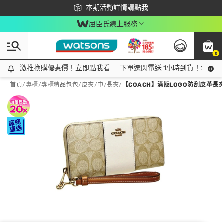
下載app最高回饋$350
本期活動詳情請點我
屈臣氏線上服務
0
激推換購優惠價！立即點我看
激推換購優惠價！立即點我看
下單選閃電送 1小時到貨！領神券
首頁
/
專櫃
/
專櫃精品包包/皮夾
/
中/長夾
/
【COACH】滿版LOGO防刮皮革長