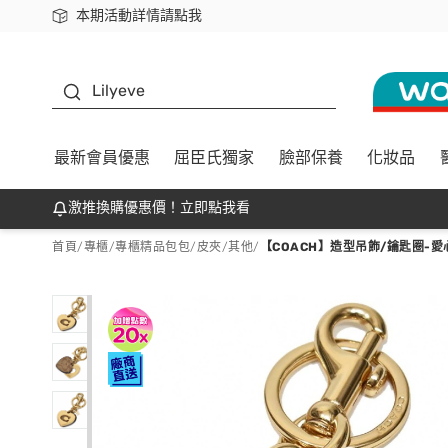
本期活動詳情請點我
下載app最高回饋$350
K beauty
Lilyeve
最新會員優惠
屈臣氏獨家
臉部保養
化妝品
激推換購優惠價！立即點我看
首頁
/
專櫃
/
專櫃精品包包/皮夾
/
其他
/
【COACH】造型吊飾/鑰匙圈-愛