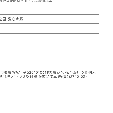
顏色呈現略有不同，請以實物為準。
鑰匙圈-愛心金屬
:北市衛藥販松字第620101C611號 藥商名稱:台灣屈臣氏個人
之1、之2及14樓 藥商諮詢專線:(02)27421234