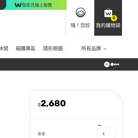
屈臣氏線上服務
0
嗨！您好
我的購物袋
休閒
箱購專區
隱形眼鏡
所有品牌
2,680
$
數量