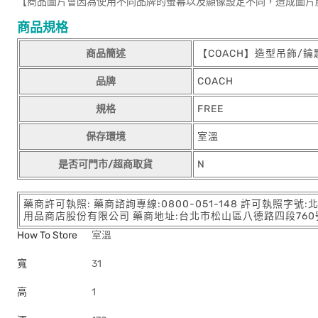
【商品圖片會因為使用不同品牌的螢幕以及顯像設定不同，造成圖片
商品規格
商品簡述
【COACH】造型吊飾/
品牌
COACH
規格
FREE
保存環境
室溫
是否可門市/超商取貨
N
藥商許可執照: 藥商諮詢專線:0800-051-148 許可執照字號
用品商店股份有限公司 藥商地址:台北市松山區八德路四段760號11樓
How To Store
室溫
寬
31
高
1