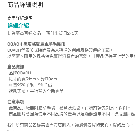
商品詳細說明
商品詳細說明
詳細介紹
此為廠商直送商品， 預計出貨日2-5天
COACH 黑灰格紋馬車羊毛圍巾
COACH代表美式時尚最為人稱道的創新風格與傳統工藝，
以簡潔、耐用的風格特色贏得消費者的喜愛，其產品保持著上等的用
產品資訊
•品牌COACH
•尺寸約寬31cm、長170cm
•材質95%羊毛，5%羊绒
•狀態美國，平行輸入全新真品
注意事項
•此商品原廠無附贈防塵袋、禮盒及紙袋，訂購前請先知悉，謝謝。
•商品圖片會因為使用不同品牌的螢幕以及顯像設定不同，造成圖片
我們所有商品皆從美國專賣店購入，讓消費者買的安心，買的放心。
件。