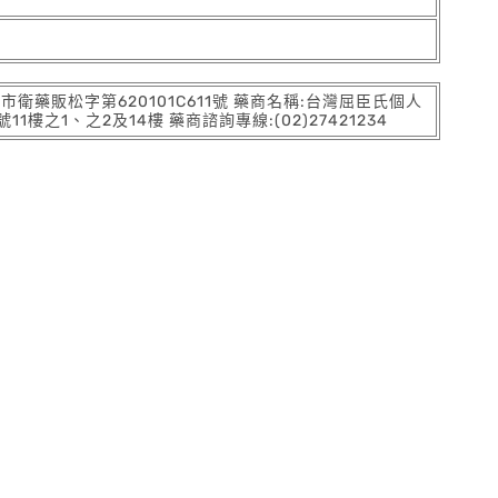
:北市衛藥販松字第620101C611號 藥商名稱:台灣屈臣氏個人
之1、之2及14樓 藥商諮詢專線:(02)27421234