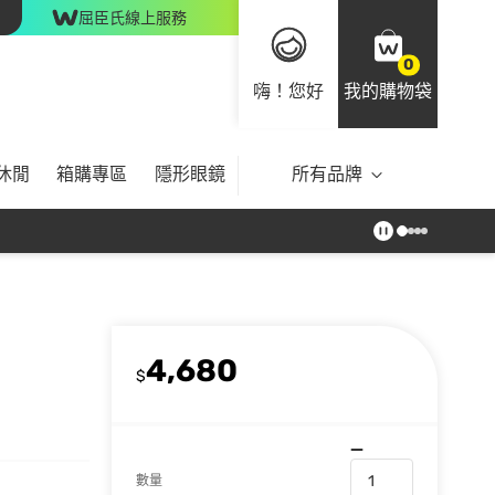
屈臣氏線上服務
0
嗨！您好
我的購物袋
休閒
箱購專區
隱形眼鏡
所有品牌
4,680
$
數量