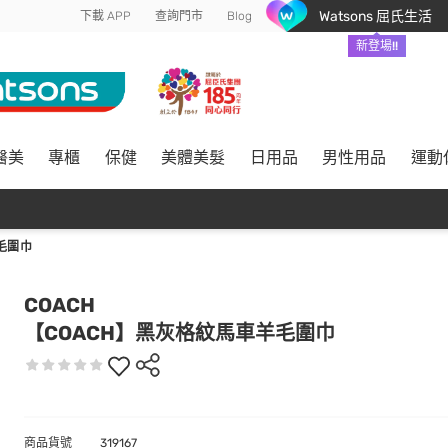
Watsons 屈氏生活
下載 APP
查詢門市
Blog
新登場!!
醫美
專櫃
保健
美體美髮
日用品
男性用品
運動
毛圍巾
COACH
【COACH】黑灰格紋馬車羊毛圍巾
商品貨號
319167