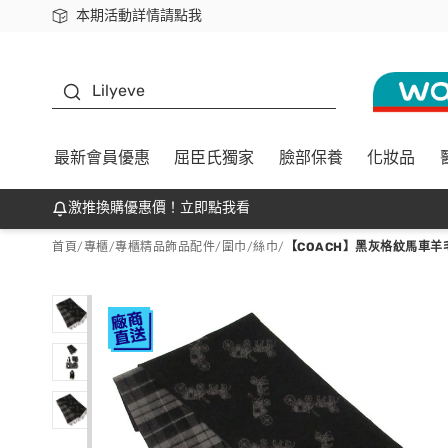
本期活動詳情請點我
下載app最高回饋$350
K beauty
Lilyeve
最新會員優惠
屈臣氏獨家
臉部保養
化妝品
激推換購優惠價！立即點我看
首頁
/
專櫃
/
專櫃精品飾品配件
/
圍巾/絲巾
/
【COACH】黑灰格紋馬車羊