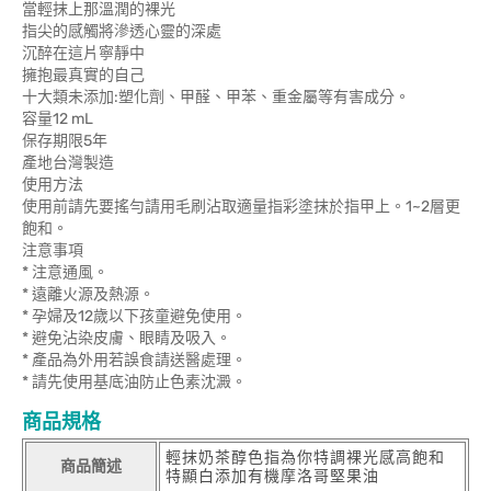
當輕抹上那溫潤的裸光
指尖的感觸將滲透心靈的深處
沉醉在這片寧靜中
擁抱最真實的自己
十大類未添加:塑化劑、甲醛、甲苯、重金屬等有害成分。
容量12 mL
保存期限5年
產地台灣製造
使用方法
使用前請先要搖勻請用毛刷沾取適量指彩塗抹於指甲上。1~2層更
飽和。
注意事項
* 注意通風。
* 遠離火源及熱源。
* 孕婦及12歲以下孩童避免使用。
* 避免沾染皮膚、眼睛及吸入。
* 產品為外用若誤食請送醫處理。
* 請先使用基底油防止色素沈澱。
商品規格
輕抹奶茶醇色指為你特調裸光感高飽和
商品簡述
特顯白添加有機摩洛哥堅果油