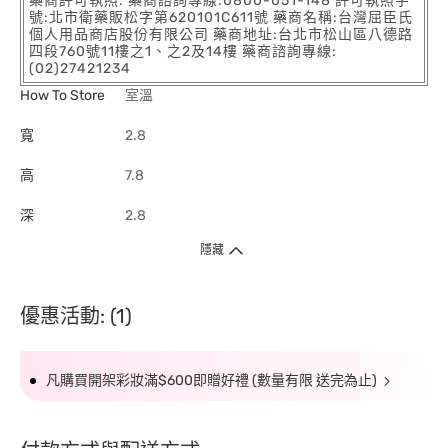
藥商許可執照: 藥商諮詢專線:0800-051-148 許可執照字
號:北市衛藥販松字第620101C611號 藥商名稱:台灣屈臣氏
個人用品商店股份有限公司 藥商地址:台北市松山區八德路
四段760號11樓之1、之2及14樓 藥商諮詢專線:
(02)27421234
How To Store
室溫
寬
2.8
高
7.8
深
2.8
隱藏
優惠活動: (1)
凡購買開架彩妝滿$600即贈好禮 (數量有限 送完為止)