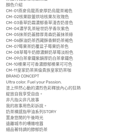
顏色介紹
CM-01燕麥烏龍燕麥厚奶烏龍茶褐色
CM-02核果歐蕾烘培核果灰玫瑰色
CM-03香草奶霜濃郁香草淺杏奶昔色
CM-04濃芋乳茶秘世奶芋香灰紫色
CM-05抹茶奶蓋醇厚青森奶蓋抹茶綠
CM-06酥油奶茶西藏酥香鮮奶茶褐色
CM-07莓果茶奶覆盆子莓果奶茶色
CM-08草莓牛奶醇濃鮮奶草莓淡粉色
CM-09白茶拿鐵紫韻厚奶白茶拿鐵色
CM-10榛果可可香濃醇郁榛果可可色
CM-11皇家奶茶英倫貴族皇家奶茶咖
BRAND CONCEPT
Ultra color. Fuel your Passion.
塗上怦然心動的濃烈色彩釋放內心的狂熱
綻放自我享受自由。
非凡指尖非凡故事
我的故事用色彩訴說。
奶茶裸感指甲油系列STORY
置身悠閒的午後時光
遠離城市的嘈雜喧囂
細品著特調的醇郁奶茶