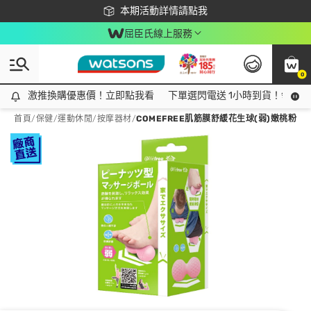
下載app最高回饋$350
本期活動詳情請點我
屈臣氏線上服務
0
激推換購優惠價！立即點我看
激推換購優惠價！立即點我看
下單選閃電送 1小時到貨！領神券
首頁
/
保健
/
運動休閒
/
按摩器材
/
COMEFREE肌筋膜舒緩花生球(弱)嫩桃粉