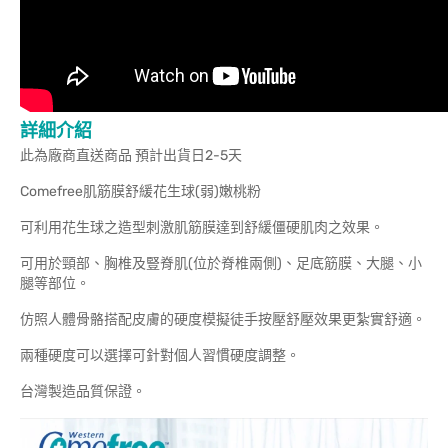
詳細介紹
此為廠商直送商品 預計出貨日2-5天
Comefree肌筋膜舒緩花生球(弱)嫩桃粉
可利用花生球之造型刺激肌筋膜達到舒緩僵硬肌肉之效果。
可用於頸部、胸椎及豎脊肌(位於脊椎兩側)、足底筋膜、大腿、小
腿等部位。
仿照人體骨骼搭配皮膚的硬度模擬徒手按壓舒壓效果更紮實舒適。
兩種硬度可以選擇可針對個人習慣硬度調整。
台灣製造品質保證。