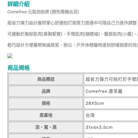
詳細介紹
Comefree 元氣拍拍樂 (顏色隨機出貨)
超省力彈力設計握把掌心舒適拍打按摩力道適中可隨自己力道作調整
可運動於胸部肌肉(美胸緊實)、手臂肌肉(蝴蝶袖)、腹部肌肉(小腹)、
輕巧設計方便攜帶無論居家、辦公、戶外休閒雖時達到舒緩按摩的效
商品規格
商品簡述
超省力彈力可拍打於手臂肌
品牌
Comefree 康芙麗
規格
28X5cm
原產地
台灣
深、寬、高
31x6x3.5cm