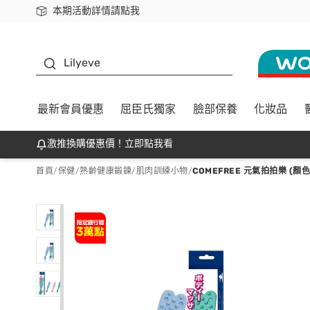
本期活動詳情請點我
下載app最高回饋$350
K beauty
Lilyeve
最新會員優惠
屈臣氏獨家
臉部保養
化妝品
激推換購優惠價！立即點我看
首頁
/
保健
/
熟齡健康鍛鍊
/
肌肉訓練小物
/
COMEFREE 元氣拍拍樂 (顏