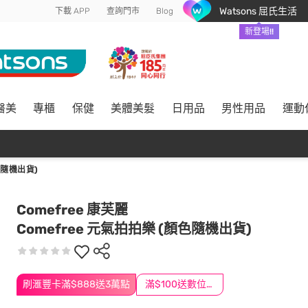
Watsons 屈氏生活
下載 APP
查詢門市
Blog
新登場!!
醫美
專櫃
保健
美體美髮
日用品
男性用品
運動
色隨機出貨)
Comefree 康芙麗
Comefree 元氣拍拍樂 (顏色隨機出貨)
刷滙豐卡滿$888送3萬點
滿$100送數位印花