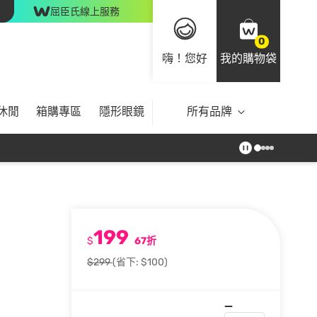
屈臣氏線上服務
0
嗨！您好
我的購物袋
休閒
箱購專區
隱形眼鏡
所有品牌
199
$
67折
$299
(省下: $100)