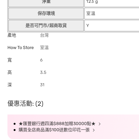
淨重
123 g
保存環境
室溫
是否可門市/超商取貨
Y
產地
台灣
How To Store
室溫
寬
6
高
3.5
深
31
優惠活動: (2)
★匯豐銀行週四滿$888加贈30000點★
購買全店商品滿$100送數位印花一張