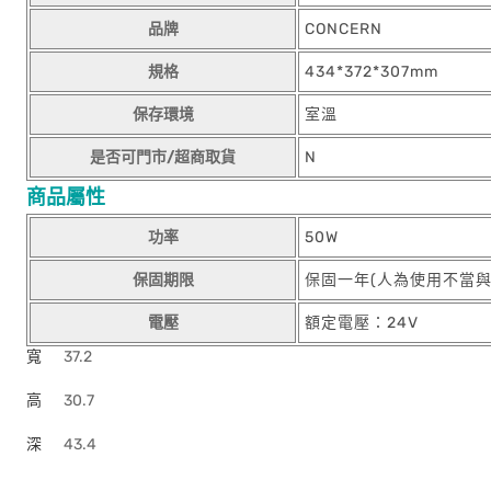
品牌
CONCERN
規格
434*372*307mm
保存環境
室溫
是否可門市/超商取貨
N
商品屬性
功率
50W
保固期限
保固一年(人為使用不當
電壓
額定電壓：24V
寬
37.2
高
30.7
深
43.4