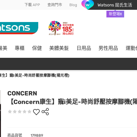
Watsons 屈氏生活
下載 APP
查詢門市
Blog
新登場!!
醫美
專櫃
保健
美體美髮
日用品
男性用品
運動
N康生】寵I美足-時尚舒壓按摩腳機(陽光橙)
CONCERN
【Concern康生】寵i美足-時尚舒壓按摩腳機(
商品貨號
179889