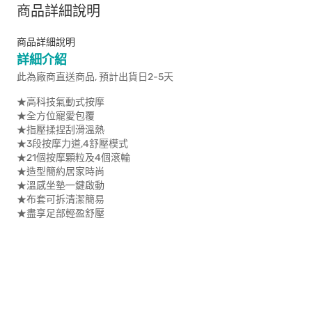
商品詳細說明
商品詳細說明
詳細介紹
此為廠商直送商品, 預計出貨日2-5天
★高科技氣動式按摩
★全方位寵愛包覆
★指壓揉捏刮滑溫熱
★3段按摩力道,4舒壓模式
★21個按摩顆粒及4個滾輪
★造型簡約居家時尚
★溫感坐墊一鍵啟動
★布套可拆清潔簡易
★盡享足部輕盈舒壓