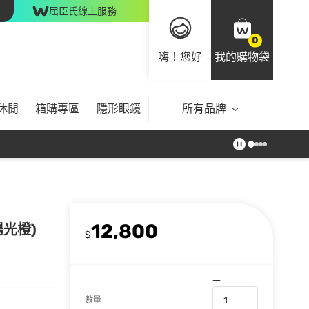
屈臣氏線上服務
0
嗨！您好
我的購物袋
休閒
箱購專區
隱形眼鏡
所有品牌
12,800
陽光橙)
$
數量