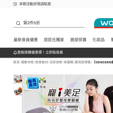
本期活動詳情請點我
下載app最高回饋$350
善存
第2件5折
最新會員優惠
屈臣氏獨家
臉部保養
化妝品
激推換購優惠價！立即點我看
首頁
/
運動休閒
/
按摩器材
/
足部按摩/美腿機/腳底按摩機
/
【CONCER