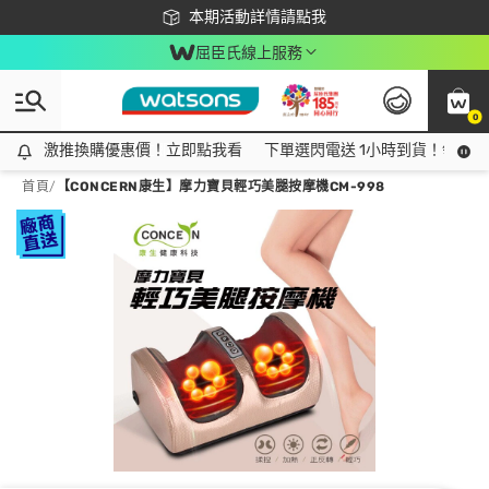
下載app最高回饋$350
本期活動詳情請點我
屈臣氏線上服務
0
激推換購優惠價！立即點我看
激推換購優惠價！立即點我看
下單選閃電送 1小時到貨！領神券
首頁
/
【CONCERN康生】摩力寶貝輕巧美腿按摩機CM-998