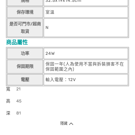
規格
32.5x19x14.5cm
保存環境
室溫
是否可門市/超商
N
取貨
商品屬性
功率
24W
保固一年(人為使用不當與拆裝損害不在
保固期限
保固範圍之內)
電壓
輸入電壓：12V
寬
21
高
45
深
81
隱藏