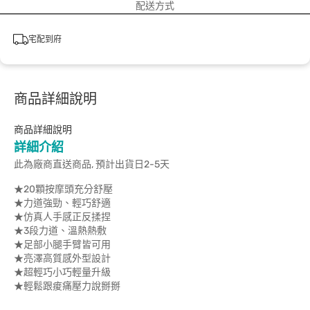
配送方式
宅配到府
商品詳細說明
商品詳細說明
詳細介紹
此為廠商直送商品, 預計出貨日2-5天
★20顆按摩頭充分舒壓
★力道強勁、輕巧舒適
★仿真人手感正反揉捏
★3段力道、溫熱熱敷
★足部小腿手臂皆可用
★亮澤高質感外型設計
★超輕巧小巧輕量升級
★輕鬆跟痠痛壓力說掰掰