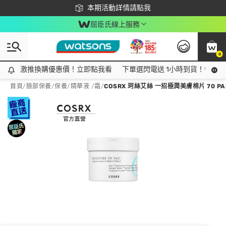
下載app最高回饋$350
本期活動詳情請點我
屈臣氏線上服務
0
激推換購優惠價！立即點我看
激推換購優惠價！立即點我看
下單選閃電送 1小時到貨！領神券
首頁
/
臉部保養
/
保養
/
精華液 /霜
/
COSRX 珂絲艾絲 一招極潤美膚棉片 70 PA