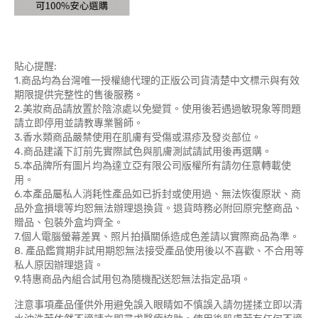
貼心提醒:
1.商品均為台灣唯一授權總代理的正版公司貨清楚中文標示與有效
期限提供完整性的售後服務。
2.美妝商品請放置於陰涼處以免變質。使用後若遇過敏現象等問題
請立即停用並請教專業醫師。
3.香水類商品嚴禁使用在肌膚有受傷或濕疹及發炎部位。
4.商品建議下訂前先實際試色與肌膚測試請試用後再選購。
5.本品牌所有圖片均為達立亞有限公司版權所有請勿任意轉載使
用。
6.本產品屬私人消耗性產品如已拆封或使用過、無法恢復原狀、商
品外盒損壞等均恕無法辦理退換貨。退貨時務必附回原完整商品、
贈品、包裝外盒均齊全。
7.個人電腦螢幕差異、照片拍攝關係造成色差請以實際商品為準。
8. 產品鑑賞期非試用期恕無法接受產品使用後以不喜歡、不合用等
私人原因辦理退貨。
9.特惠商品內組合試用包為隨機配送恕無法指定品項。
注意事項產品僅供外用避免誤入眼睛如不慎誤入請勿搓揉立即以清