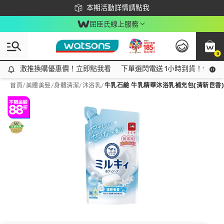
下載app最高回饋$350
本期活動詳情請點我
屈臣氏線上服務
0
激推換購優惠價！立即點我看
激推換購優惠價！立即點我看
下單選閃電送 1小時到貨！領神券
首頁
/
美體美髮
/
身體清潔
/
沐浴乳
/
牛乳石鹼 牛乳精華沐浴乳補充包(清新皀香)3