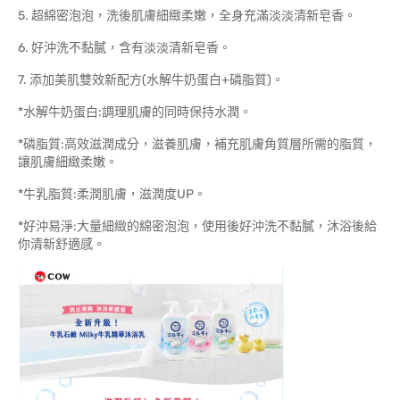
5. 超綿密泡泡，洗後肌膚細緻柔嫩，全身充滿淡淡清新皂香。
6. 好沖洗不黏膩，含有淡淡清新皂香。
7. 添加美肌雙效新配方(水解牛奶蛋白+磷脂質)。
*水解牛奶蛋白:調理肌膚的同時保持水潤。
*磷脂質:高效滋潤成分，滋養肌膚，補充肌膚角質層所需的脂質，
讓肌膚細緻柔嫩。
*牛乳脂質:柔潤肌膚，滋潤度UP。
*好沖易淨:大量細緻的綿密泡泡，使用後好沖洗不黏膩，沐浴後給
你清新舒適感。