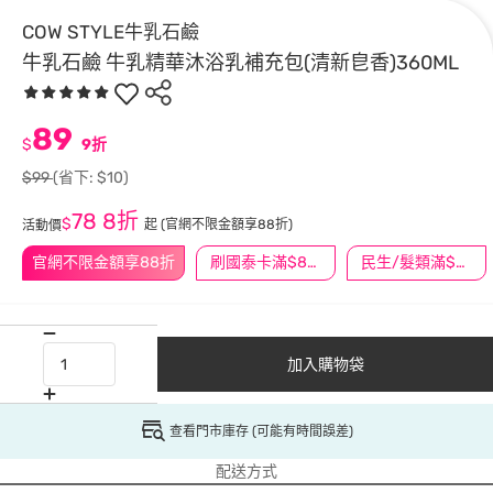
COW STYLE牛乳石鹼
牛乳石鹼 牛乳精華沐浴乳補充包(清新皀香)360ML
89
$
9折
$99
(省下: $10)
78
8折
$
起
(官網不限金額享88折)
活動價
官網不限金額享88折
刷國泰卡滿$888送3萬點
民生/髮類滿$388送舒潔冰巾
加入購物袋
查看門市庫存 (可能有時間誤差)
配送方式