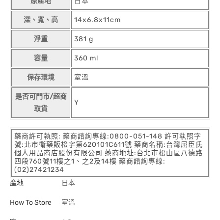
原產地
日本
深、寬、高
14x6.8x11cm
淨重
381 g
容量
360 ml
保存環境
室溫
是否可門市/超商
Y
取貨
藥商許可執照: 藥商諮詢專線:0800-051-148 許可執照字
號:北市衛藥販松字第620101C611號 藥商名稱:台灣屈臣氏
個人用品商店股份有限公司 藥商地址:台北市松山區八德路
四段760號11樓之1、之2及14樓 藥商諮詢專線:
(02)27421234
產地
日本
How To Store
室溫