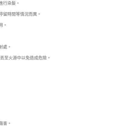
進行染髮。
停留時間等情況而異。
用。
射處。
拋丟至火源中以免造成危險。
傷害。