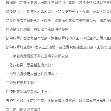
確保使用之安全並避免可能產生副作用，其使用方法不得以洗髮方式
染後髮色，可能依個人染前髮色、頭髮受損程度、髮質、室溫、染髮
頭髮經多次重覆的彩染、脫色、燙髮而產生嚴重受損情況者，請勿使
經過染黑的頭髮，將無法再染成明亮髮色。
請勿放置在嬰幼兒易拿取處，避免放置於極高溫，極低溫以及陽光直
請勿放置於溫度40度以上之環境，或放置吹風機出風口處，並請勿
一、染髮者應遵照下列注意事項以策安全
一除非必要，應盡量避免染髮。
二染髮後請使用大量水沖洗頭皮。
三染髮時應戴手套。
四使用前請詳閱盒內說明書。
五絕對不可以同時混合使用不同廠牌之染髮劑，以免造成無法預知之
二、使用前之注意事項