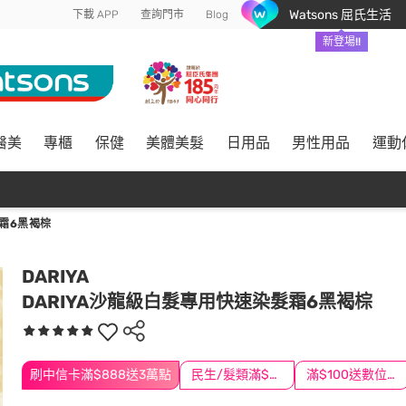
Watsons 屈氏生活
下載 APP
查詢門市
Blog
新登場!!
醫美
專櫃
保健
美體美髮
日用品
男性用品
運動
髮霜6黑褐棕
DARIYA
DARIYA沙龍級白髮專用快速染髮霜6黑褐棕
刷中信卡滿$888送3萬點
民生/髮類滿$388送舒潔冰巾
滿$100送數位印花