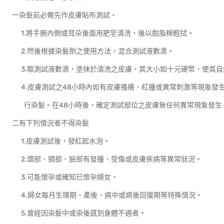
一染髮前必需先作皮膚貼布測試。
1.將手腕內側或耳朵後面用肥皂清洗，後以脫脂棉輕拭。
2.然後根據染髮劑之使用方法，混合測試液數滴。
3.取測試液數滴，塗抹於清洗之皮膚，其大小如十元硬幣，使其自
4.皮膚測試之48小時內如有皮膚搔癢、紅腫或異常刺激等現象發
行染髮。在48小時後，確定測試部位之皮膚無任何異常現象發生
二有下列情況者不得染髮
1.皮膚測試後，發紅起水泡。
2.頭部、頸部、臉部有發腫、受傷或皮膚疾病等異常狀況。
3.可能懷孕或確知已懷孕婦女。
4.婦女每月生理期、產後、病中或病後回復期等特殊情況。
5.曾經因染髮中或染後感到身體不適者。