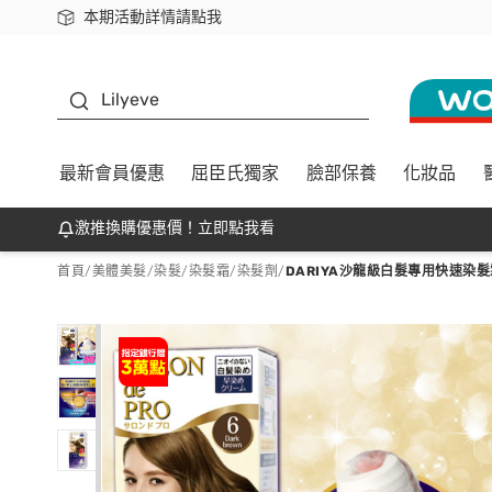
本期活動詳情請點我
下載app最高回饋$350
K beauty
Lilyeve
最新會員優惠
屈臣氏獨家
臉部保養
化妝品
激推換購優惠價！立即點我看
首頁
/
美體美髮
/
染髮
/
染髮霜/染髮劑
/
DARIYA沙龍級白髮專用快速染