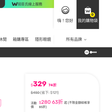
屈臣氏線上服務
0
嗨！您好
我的購物袋
休閒
箱購專區
隱形眼鏡
所有品牌
329
$
74折
$450
(省下: $121)
280
63折
$
起
(不限金額結帳享
活動
價
85折)