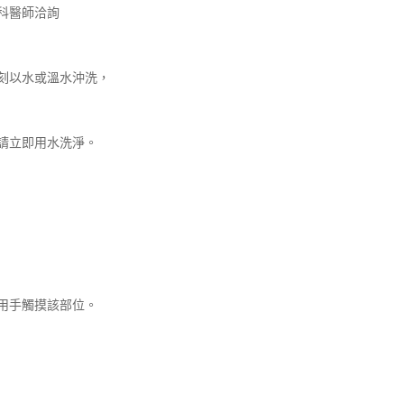
科醫師洽詢
刻以水或溫水沖洗，
請立即用水洗淨。
用手觸摸該部位。