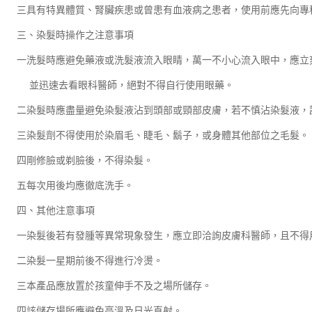
三具有特異體質、腎臟疾患或曾患有血液病之患者，使用前應先向專
三、染髮時操作之注意事項
一洗髮時應避免藥液或洗髮液流入眼睛，萬一不小心流入眼中，應立
並迅速去看眼科醫師，絕對不得自行使用眼藥。
二染髮時應盡量避免染髮液沾到頭部或頸部皮膚，若不慎沾染髮液，
三染髮劑不得使用於染眉毛、睫毛、鬍子，或身體其他部位之毛髮。
四剛修臉或剃臉後，不得染髮。
五每次用後均應徹底洗手。
四、其他注意事項
一染髮後若有發腫等異常現象發生，應立即洽詢皮膚科醫師，且不得
二染髮一星期前後不得進行冷燙。
三本產品應放置於孩童伸手不及之場所儲存。
四該儲存場所應避免高溫及日光直射。