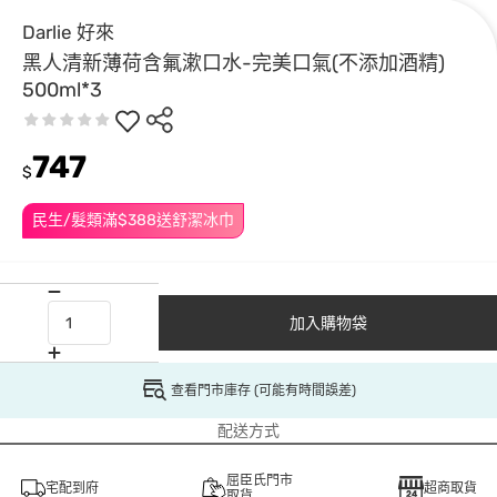
Darlie 好來
黑人清新薄荷含氟漱口水-完美口氣(不添加酒精)
500ml*3
747
$
民生/髮類滿$388送舒潔冰巾
加入購物袋
查看門市庫存 (可能有時間誤差)
配送方式
屈臣氏門市
宅配到府
超商取貨
取貨