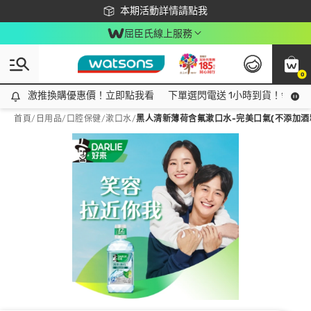
下載app最高回饋$350
本期活動詳情請點我
屈臣氏線上服務
0
激推換購優惠價！立即點我看
激推換購優惠價！立即點我看
下單選閃電送 1小時到貨！領神券
首頁
/
日用品
/
口腔保健
/
漱口水
/
黑人清新薄荷含氟漱口水-完美口氣(不添加酒精)