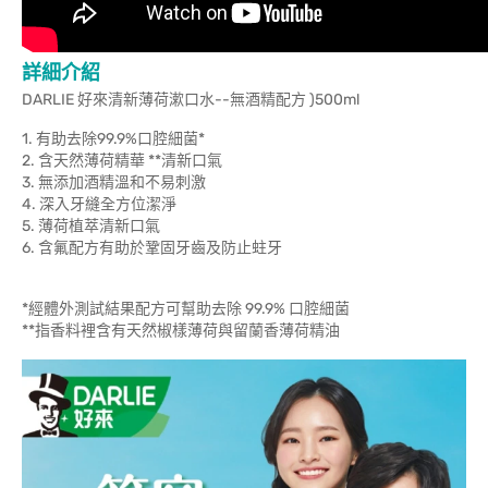
詳細介紹
DARLIE 好來清新薄荷漱口水--無酒精配方 )500ml
1. 有助去除99.9%口腔細菌*
2. 含天然薄荷精華 **清新口氣
3. 無添加酒精溫和不易刺激
4. 深入牙縫全方位潔淨
5. 薄荷植萃清新口氣
6. 含氟配方有助於鞏固牙齒及防止蛀牙
*經體外測試結果配方可幫助去除 99.9% 口腔細菌
**指香料裡含有天然椒樣薄荷與留蘭香薄荷精油