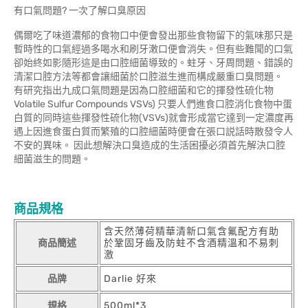
有口氣問題? 一次了解口臭原因
偶爾吃了味道濃郁的食物口中便會發出那些食物留下的氣味那只是
暫時性的口氣經過多喝水和刷牙潄口便會消失。但有些難聞的口氣
卻始終如影隨形這是由口腔細菌導致的。蛀牙、牙周問題、錯誤的
清潔口腔方法等都會讓細菌於口腔滋生進而構成嚴重口臭問題。
有研究指出九成口氣問題是因為口腔細菌和它的揮發性硫化物
Volatile Sulfur Compounds VSVs) 只要人們進食口腔消化食物中蛋
白質的同時這些揮發性硫化物(VSVs)就會形成當它達到一定濃度再
遇上因進食蛋白質而繁殖的口腔細菌時便會在張口説話時散發令人
不安的異味。 因此想解決口臭造成的生活困擾必須首先解決口腔
細菌滋生的問題。
商品規格
含天然薄荷精華清新口氣含氟配方有助
商品簡述
於鞏固牙齒及防蛀不含酒精溫和不易刺
激
品牌
Darlie 好來
規格
500ml*3