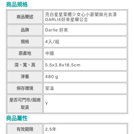
商品規格
亮白星星膏體少女心小蒼蘭拋光去漬
商品簡述
DARLIE好來星耀公主
品牌
Darlie 好來
規格
4入/組
原產地
中國
深、寬、高
5.5x3.8x18.5cm
淨重
480 g
保存環境
室溫
是否可門市/超商
Y
取貨
商品屬性
有效期限
2.5年