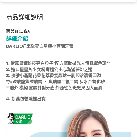
商品詳細說明
商品詳細說明
詳細介紹
DARLIE好來全亮白星耀小蒼蘭牙膏
1. 億萬星耀科技亮白粒子*配方幫助拋光去漬抵禦色斑**
2. 進口星星片少女粉膏體公主心滿滿夢幻之選
3. 淡雅小蒼蘭花香花萃香氛晶球一刷即溶清香四溢
*指磷酸鹽焦磷酸鈉 、 焦磷酸二氫二鈉 及水合氧化矽
**體外 模擬 實驗針對牙齒 外源性色斑效果因人而異
4. 新舊包裝隨機出貨