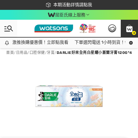
下載app最高回饋$350
本期活動詳情請點我
屈臣氏線上服務
0
激推換購優惠價！立即點我看
激推換購優惠價！立即點我看
下單選閃電送 1小時到貨！領神券
首頁
/
日用品
/
口腔保健
/
牙膏
/
DARLIE好來全亮白星耀小蒼蘭牙膏120G*4