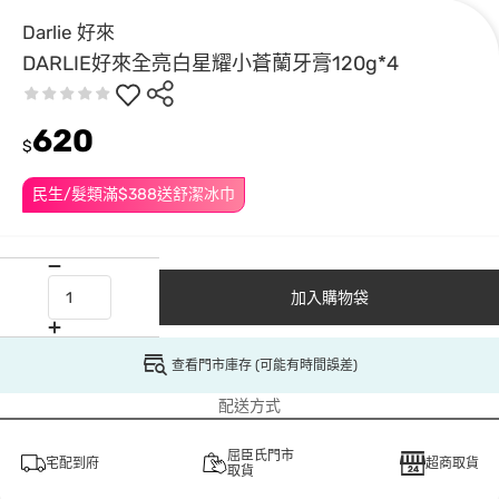
Darlie 好來
DARLIE好來全亮白星耀小蒼蘭牙膏120g*4
620
$
民生/髮類滿$388送舒潔冰巾
加入購物袋
查看門市庫存 (可能有時間誤差)
配送方式
屈臣氏門市
宅配到府
超商取貨
取貨