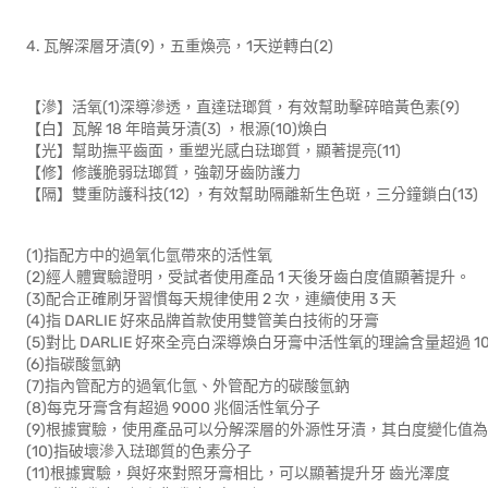
4. 瓦解深層牙漬(9)，五重煥亮，1天逆轉白(2)
【滲】活氧(1)深導滲透，直達琺瑯質，有效幫助擊碎暗黃色素(9)
【白】瓦解 18 年暗黃牙漬(3) ，根源(10)煥白
【光】幫助撫平齒面，重塑光感白琺瑯質，顯著提亮(11)
【修】修護脆弱琺瑯質，強韌牙齒防護力
【隔】雙重防護科技(12) ，有效幫助隔離新生色斑，三分鐘鎖白(13)
(1)指配方中的過氧化氫帶來的活性氧
(2)經人體實驗證明，受試者使用產品 1 天後牙齒白度值顯著提升。
(3)配合正確刷牙習慣每天規律使用 2 次，連續使用 3 天
(4)指 DARLIE 好來品牌首款使用雙管美白技術的牙膏
(5)對比 DARLIE 好來全亮白深導煥白牙膏中活性氧的理論含量超過 10
(6)指碳酸氫鈉
(7)指內管配方的過氧化氫、外管配方的碳酸氫鈉
(8)每克牙膏含有超過 9000 兆個活性氧分子
(9)根據實驗，使用產品可以分解深層的外源性牙漬，其白度變化值為好來
(10)指破壞滲入琺瑯質的色素分子
(11)根據實驗，與好來對照牙膏相比，可以顯著提升牙 齒光澤度