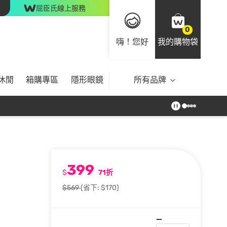
屈臣氏線上服務
0
嗨！您好
我的購物袋
休閒
箱購專區
隱形眼鏡
所有品牌
399
$
71折
$569
(省下: $170)