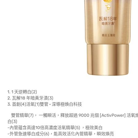
1. 1 天逆轉白(2)
2. 瓦解18 年暗黃牙漬(3)
3. 首創(4)活氧(1)雙管 · 深導極煥白科技
雙管精華(7)， 一觸瞬活，釋放超過 9000 兆個 [ActivPower
白(3)
-內管蘊含高達10倍高濃度活氧精華(5) ，極效美白
-外管急速導白成分(6)，能高效活化內管精華，瞬效煥亮