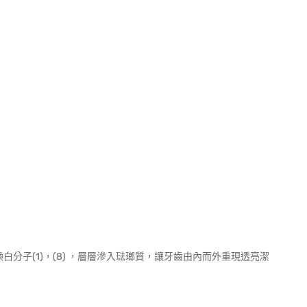
] 活氧煥白分子(1)，(8) ，層層滲入琺瑯質，讓牙齒由內而外重現透亮潔