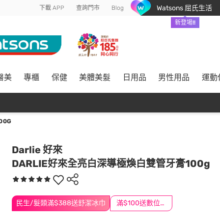
Watsons 屈氏生活
下載 APP
查詢門市
Blog
新登場!!
醫美
專櫃
保健
美體美髮
日用品
男性用品
運動
00G
Darlie 好來
DARLIE好來全亮白深導極煥白雙管牙膏100g
民生/髮類滿$388送舒潔冰巾
滿$100送數位印花