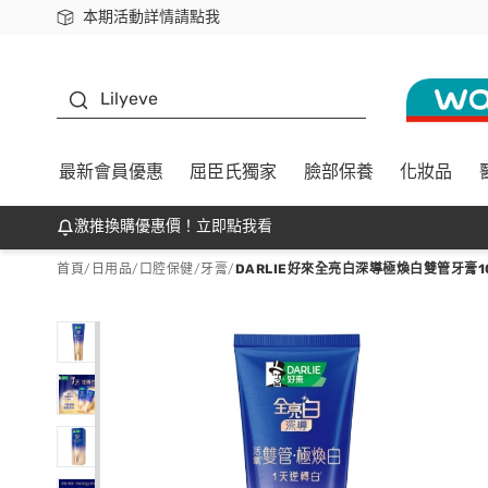
本期活動詳情請點我
下載app最高回饋$350
K beauty
Lilyeve
最新會員優惠
屈臣氏獨家
臉部保養
化妝品
激推換購優惠價！立即點我看
首頁
/
日用品
/
口腔保健
/
牙膏
/
DARLIE好來全亮白深導極煥白雙管牙膏1