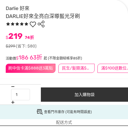
Darlie 好來
DARLIE好來全亮白深導藍光牙刷
219
$
74折
$299
(省下: $80)
186
63折
$
起
(不限金額結帳享85折)
活動價
刷中信卡滿$888送3萬點
民生/髮類滿$388送舒潔冰巾
滿$100
加入購物袋
查看門市庫存 (可能有時間誤差)
配送方式