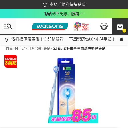
下載app最高回饋$350
本期活動詳情請點我
屈臣氏線上服務
0
激推換購優惠價！立即點我看
激推換購優惠價！立即點我看
下單選閃電送 1小時到貨！領神券
首頁
/
日用品
/
口腔保健
/
牙刷
/
DARLIE好來全亮白深導藍光牙刷