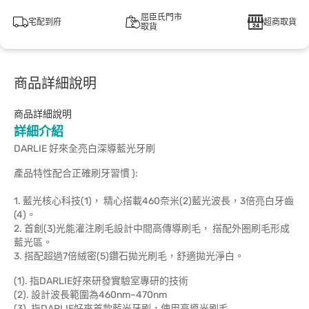
屈臣氏門市
宅配到府
超商取貨
取貨
商品詳細說明
商品詳細說明
詳細介紹
DARLIE 好來全亮白深導藍光牙刷
產品特性配合正確刷牙習慣 ):
1. 藍光核心科技(1)， 精心搭載460奈米(2)藍光波長，3倍亮白牙齒
(4)。
2. 首創(3)光能灌注刷毛設計中間高傳導刷毛， 搭配外圈刷毛形成
藍光區。
3. 搭配超過7倍絨密(5)鑽石拋光刷毛，舒適拋光淨白。
(1). 指DARLIE好來研發實驗室專研的技術
(2). 設計波長範圍為460nm–470nm
(3). 指DARLIE好來首款藍光牙刷，使用高導光刷毛