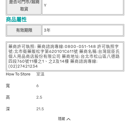
是否可門市/超商
Y
取貨
商品屬性
有效期限
3年
藥商許可執照: 藥商諮詢專線:0800-051-148 許可執照字
號:北市衛藥販松字第620101C611號 藥商名稱:台灣屈臣氏
個人用品商店股份有限公司 藥商地址:台北市松山區八德路
四段760號11樓之1、之2及14樓 藥商諮詢專線:
(02)27421234
How To Store
室溫
寬
6
高
2.5
深
21.5
隱藏