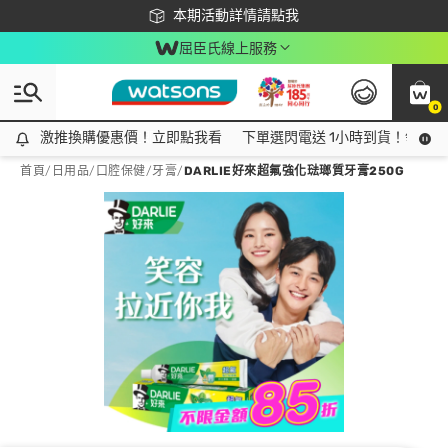
下載app最高回饋$350
本期活動詳情請點我
屈臣氏線上服務
0
激推換購優惠價！立即點我看
激推換購優惠價！立即點我看
下單選閃電送 1小時到貨！領神券
首頁
/
日用品
/
口腔保健
/
牙膏
/
DARLIE好來超氟強化琺瑯質牙膏250G