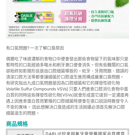
有口氣問題? 一次了解口臭原因
偶爾吃了味道濃郁的食物口中便會發出那些食物留下的氣味那只是
暫時性的口氣經過多喝水和刷牙潄口便會消失。但有些難聞的口氣
卻始終如影隨形這是由口腔細菌導致的。蛀牙、牙周問題、錯誤的
清潔口腔方法等都會讓細菌於口腔滋生進而構成嚴重口臭問題。
有研究指出九成口氣問題是因為口腔細菌和它的揮發性硫化物
Volatile Sulfur Compounds VSVs) 只要人們進食口腔消化食物中蛋
白質的同時這些揮發性硫化物(VSVs)就會形成當它達到一定濃度再
遇上因進食蛋白質而繁殖的口腔細菌時便會在張口説話時散發令人
不安的異味。 因此想解決口臭造成的生活困擾必須首先解決口腔
細菌滋生的問題。
商品規格
DARLIE好來超氟牙膏榮獲國家品質標章