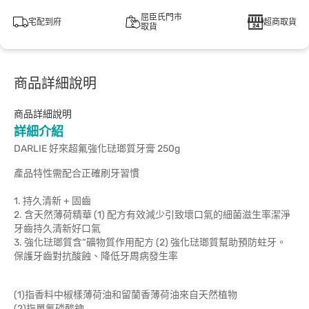
屈臣氏門市
宅配到府
超商取貨
取貨
商品詳細說明
商品詳細說明
詳細介紹
DARLIE 好來超氟強化琺瑯質牙膏 250g
產品特性需配合正確刷牙習慣
1. 持久清新 + 固齒
2. 含天然薄荷精華 (1) 配方有效減少引致壞口氣的細菌滋生率潔淨
牙齒持久清新好口氣
3. 強化琺瑯質含“礦物質作用配方 (2) 強化琺瑯質幫助預防蛀牙。
保護牙齒對抗酸蝕、降低牙周病發生率
(1)指香料中椒樣薄荷油和留蘭香薄荷油來自天然植物
(2)指單氟磷酸鈉