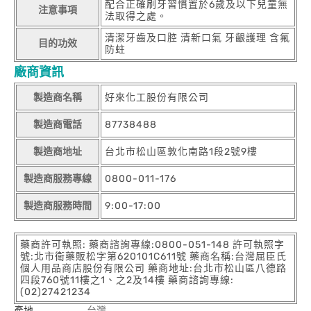
配合正確刷牙習慣置於6歲及以下兒童無
注意事項
法取得之處。
清潔牙齒及口腔 清新口氣 牙齦護理 含氟
目的功效
防蛀
廠商資訊
製造商名稱
好來化工股份有限公司
製造商電話
87738488
製造商地址
台北市松山區敦化南路1段2號9樓
製造商服務專線
0800-011-176
製造商服務時間
9:00-17:00
藥商許可執照: 藥商諮詢專線:0800-051-148 許可執照字
號:北市衛藥販松字第620101C611號 藥商名稱:台灣屈臣氏
個人用品商店股份有限公司 藥商地址:台北市松山區八德路
四段760號11樓之1、之2及14樓 藥商諮詢專線:
(02)27421234
產地
台灣