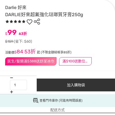
Darlie 好來
DARLIE好來超氟強化琺瑯質牙膏250g
99
$
63折
$159
(省下: $60)
84
53折
$
起
(不限金額結帳享85折)
活動價
民生/髮類滿$388送舒潔冰巾
滿$100送數位印花
加入購物袋
查看門市庫存 (可能有時間誤差)
配送方式