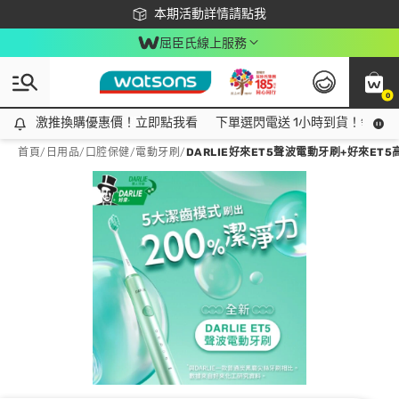
下載app最高回饋$350
本期活動詳情請點我
屈臣氏線上服務
0
激推換購優惠價！立即點我看
激推換購優惠價！立即點我看
下單選閃電送 1小時到貨！領神券
首頁
/
日用品
/
口腔保健
/
電動牙刷
/
DARLIE好來ET5聲波電動牙刷+好來ET