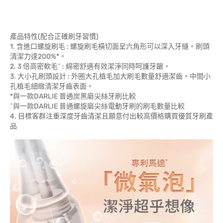
產品特性(配合正確刷牙習慣)
1. 含進口螺旋刷毛 : 螺旋刷毛橫切面呈六角形可以深入牙縫。刷頭
清潔力達200%*。
2. 3 倍高密軟毛^ : 綿密舒適有效潔淨同時呵護牙齦。
3. 大小孔刷頭設計 : 外圈大孔植毛加大刷毛數量舒適潔齒。中間小
孔植毛細緻清潔牙齒表面。
*與一款DARLIE 普通炭黑磨尖絲牙刷比較
^與一款DARLIE 普通螺旋磨尖絲電動牙刷的刷毛數量比較
4. 目標客群注重深度牙齒清潔且願意付出較高價格購買優質牙刷產
品