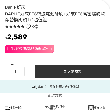
Darlie 好來
DARLIE好來ET5聲波電動牙刷+好來ET5高密螺旋深
潔替換刷頭1+1超值組
2,589
$
民生/髮類滿$388送舒潔冰巾
加入購物袋
查看門市庫存 (可能有時間誤差)
配送方式
屈臣氏門市
宅配到府
超商取貨
取貨