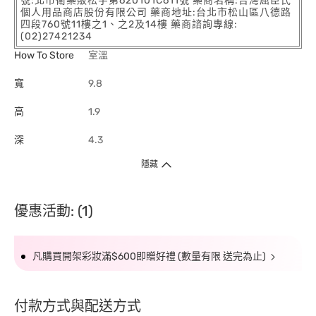
號:北市衛藥販松字第620101C611號 藥商名稱:台灣屈臣氏
個人用品商店股份有限公司 藥商地址:台北市松山區八德路
四段760號11樓之1、之2及14樓 藥商諮詢專線:
(02)27421234
How To Store
室溫
寬
9.8
高
1.9
深
4.3
隱藏
優惠活動: (1)
凡購買開架彩妝滿$600即贈好禮 (數量有限 送完為止)
付款方式與配送方式