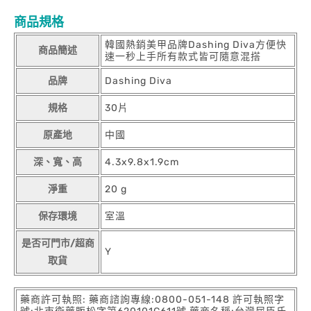
商品規格
韓國熱銷美甲品牌Dashing Diva方便快
商品簡述
速一秒上手所有款式皆可隨意混搭
品牌
Dashing Diva
規格
30片
原產地
中國
深、寬、高
4.3x9.8x1.9cm
淨重
20 g
保存環境
室溫
是否可門市/超商
Y
取貨
藥商許可執照: 藥商諮詢專線:0800-051-148 許可執照字