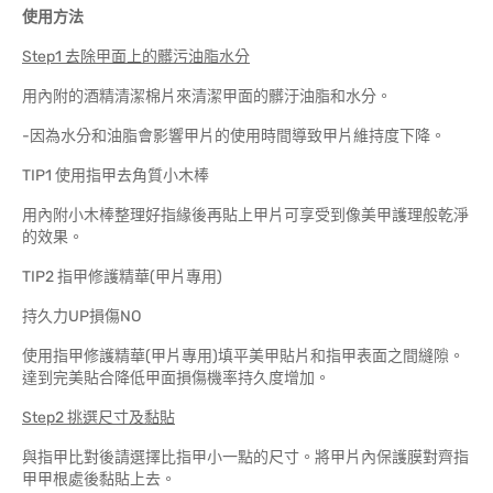
使用方法
Step1 去除甲面上的髒污油脂水分
用內附的酒精清潔棉片來清潔甲面的髒汙油脂和水分。
-因為水分和油脂會影響甲片的使用時間導致甲片維持度下降。
TIP1 使用指甲去角質小木棒
用內附小木棒整理好指緣後再貼上甲片可享受到像美甲護理般乾淨
的效果。
TIP2 指甲修護精華(甲片專用)
持久力UP損傷NO
使用指甲修護精華(甲片專用)填平美甲貼片和指甲表面之間縫隙。
達到完美貼合降低甲面損傷機率持久度增加。
Step2 挑選尺寸及黏貼
與指甲比對後請選擇比指甲小一點的尺寸。將甲片內保護膜對齊指
甲甲根處後黏貼上去。