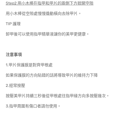
Step2 用小木棒在指甲和甲片的兩側下方掀開空隙
用小木棒從空隙處慢慢撬動橫向去除甲片。
TIP 護理
卸甲後可以使用指甲精華液讓你的美甲更健康。
注意事項
1.甲片保護膜是對齊甲根處
如果保護膜的方向貼錯的話將導致甲片的維持力下降
2.經常按壓
按壓美甲片持續三秒後從甲根處往指甲緣方向多按壓幾次。
3.指甲周圍有傷口者請勿使用。