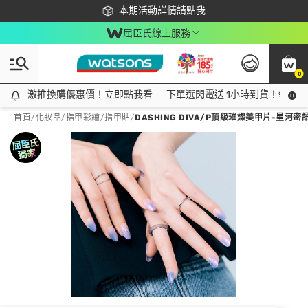
下載app最高回饋$350
本期活動詳情請點我
屈臣氏線上服務
0
激推換購優惠價！立即點我看
激推換購優惠價！立即點我看
下單選閃電送 1小時到貨！領神券
首頁
/
化妝品
/
指甲彩繪
/
指甲貼
/
DASHING DIVA/P頂級璀燦美甲片-星河密