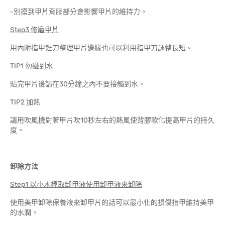
-別摸到甲片背膠部分會影響甲片的維持力。
Step3 修磨甲片
用內附指甲銼刀整理甲片邊緣也可以利用指甲刀調整長短。
TIP1 勿碰到水
貼完甲片後請在30分鐘之內不要接觸到水。
TIP2 加熱
請用吹風機對著甲片吹10秒左右的熱風使背膠軟化提高甲片的持久
度。
卸除方法
Step1 以小木棒取卸甲液使用卸甲液來卸除
使用美甲卸除保養液來卸甲片的話可以最小化的損傷指甲維持美甲
的水潤。