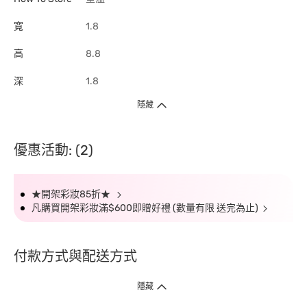
寬
1.8
高
8.8
深
1.8
隱藏
優惠活動: (2)
★開架彩妝85折★
凡購買開架彩妝滿$600即贈好禮 (數量有限 送完為止)
付款方式與配送方式
隱藏