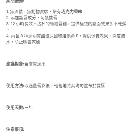
產品優勢:
1. 無酒精，無動物實驗，帶有
巧克力香味
2. 添加護唇成分，呵護雙唇
3. 12 小時長效不沾杯的絲絨唇釉，提供極致的霧面效果卻不乾燥
。
4. 內含 8 種透明質酸玻尿酸和維他命 E，提供保養效果，深度補
水，防止嘴唇乾燥
建議對象:
全膚質適用
使用方法:
取適量唇彩後，輕輕地將其均勻塗布於雙唇
使用天數:三年
注意事項: