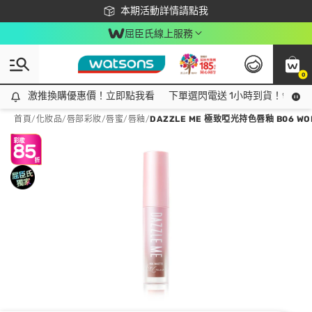
下載app最高回饋$350
本期活動詳情請點我
屈臣氏線上服務
0
激推換購優惠價！立即點我看
激推換購優惠價！立即點我看
下單選閃電送 1小時到貨！領神券
首頁
/
化妝品
/
唇部彩妝
/
唇蜜/唇釉
/
DAZZLE ME 極致啞光持色唇釉 B06 WOR