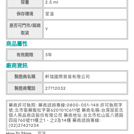
容量
2.5 ml
保存環境
室溫
是否可門市/超商
Y
取貨
商品屬性
有效期限
3年
廠商資訊
製造商名稱
軒瑞國際貿易有限公司
製造商電話
27712032
藥商許可執照: 藥商諮詢專線:0800-051-148 許可執照字
號:北市衛藥販松字第620101C611號 藥商名稱:台灣屈臣氏
個人用品商店股份有限公司 藥商地址:台北市松山區八德路
四段760號11樓之1、之2及14樓 藥商諮詢專線:
(02)27421234
How To Store
室溫