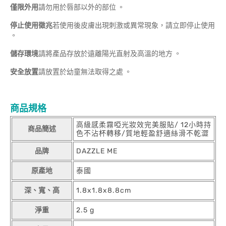
僅限外用
請勿用於唇部以外的部位 。
停止使用徵兆
若使用後皮膚出現刺激或異常現象，請立即停止使用
。
儲存環境
請將產品存放於遠離陽光直射及高溫的地方 。
安全放置
請放置於幼童無法取得之處 。
商品規格
高級感柔霧啞光妝效完美服貼/ 12小時持
商品簡述
色不沾杯轉移/質地輕盈舒適絲滑不乾澀
品牌
DAZZLE ME
原產地
泰國
深、寬、高
1.8x1.8x8.8cm
淨重
2.5 g