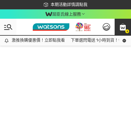
下載app最高回饋$350
本期活動詳情請點我
屈臣氏線上服務
0
激推換購優惠價！立即點我看
激推換購優惠價！立即點我看
下單選閃電送 1小時到貨！領神券