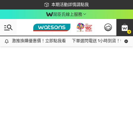
下載app最高回饋$350
本期活動詳情請點我
屈臣氏線上服務
0
激推換購優惠價！立即點我看
激推換購優惠價！立即點我看
下單選閃電送 1小時到貨！領神券