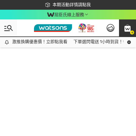
下載app最高回饋$350
本期活動詳情請點我
屈臣氏線上服務
0
激推換購優惠價！立即點我看
激推換購優惠價！立即點我看
下單選閃電送 1小時到貨！領神券