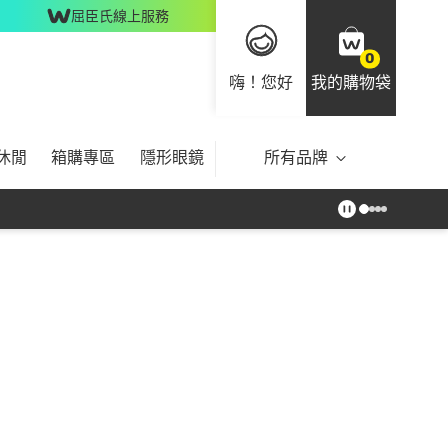
屈臣氏線上服務
0
嗨！您好
我的購物袋
休閒
箱購專區
隱形眼鏡
所有品牌