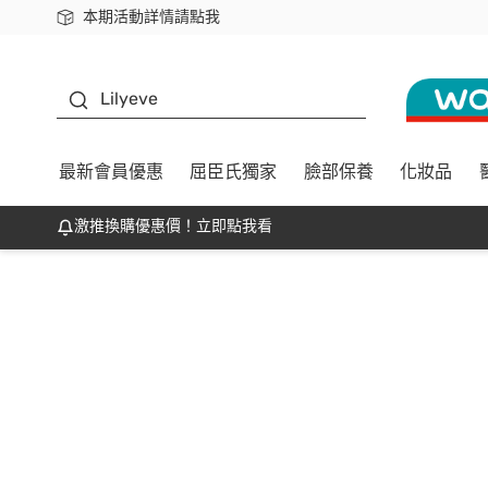
本期活動詳情請點我
下載app最高回饋$350
K beauty
Lilyeve
最新會員優惠
屈臣氏獨家
臉部保養
化妝品
激推換購優惠價！立即點我看