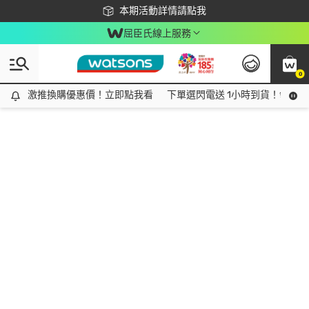
下載app最高回饋$350
本期活動詳情請點我
屈臣氏線上服務
0
激推換購優惠價！立即點我看
激推換購優惠價！立即點我看
下單選閃電送 1小時到貨！領神券