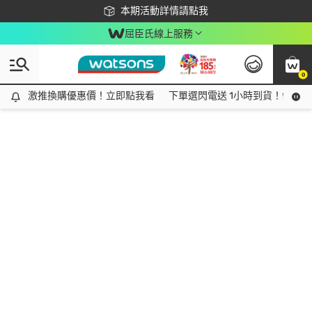
下載app最高回饋$350
本期活動詳情請點我
屈臣氏線上服務
0
激推換購優惠價！立即點我看
激推換購優惠價！立即點我看
下單選閃電送 1小時到貨！領神券