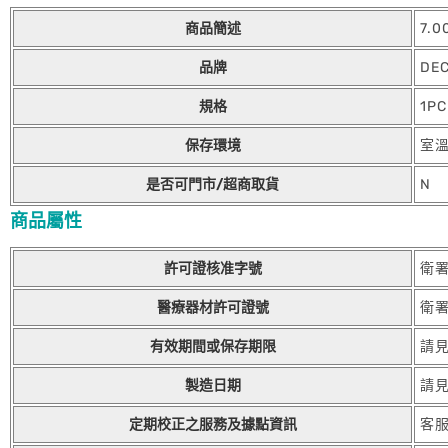
商品簡述
7.
品牌
DEC
規格
1PC
保存環境
室
是否可門市/超商取貨
N
商品屬性
許可證核准字號
衛署
醫療器材許可證號
衛署
有效期間或保存期限
請
製造日期
請
定期校正之服務及據點資訊
客服