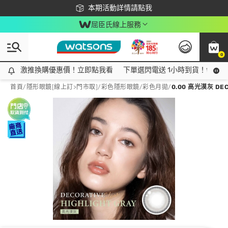
下載app最高回饋$350
本期活動詳情請點我
屈臣氏線上服務
0
激推換購優惠價！立即點我看
激推換購優惠價！立即點我看
下單選閃電送 1小時到貨！領神券
首頁
/
隱形眼鏡[線上訂>門市取]
/
彩色隱形眼鏡
/
彩色月拋
/
0.00 高光漠灰 D