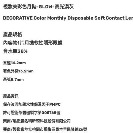
視妝美彩色月拋-GLOW-
高光漠灰
DECORATIVE Color Monthly Disposable Soft Contact Le
產品規格
內容物1片月拋軟性隱形眼鏡
含水量
38%
直徑14.2mm
著色外徑13.2mm
基弧8.7mm
產品資訊
保存液添加親水性保濕因子PMPC
許可證衛部醫器製字第005768號
藥商/製造廠名稱昕琦科技股份有限公司
藥商/製造廠地址桃園市楊梅區員本里民隆路26號