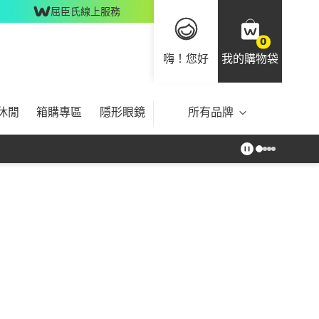
屈臣氏線上服務
0
嗨！您好
我的購物袋
休閒
箱購專區
隱形眼鏡
所有品牌