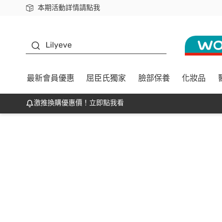
本期活動詳情請點我
下載app最高回饋$350
K beauty
Lilyeve
最新會員優惠
屈臣氏獨家
臉部保養
化妝品
激推換購優惠價！立即點我看