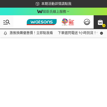
下載app最高回饋$350
本期活動詳情請點我
屈臣氏線上服務
0
激推換購優惠價！立即點我看
激推換購優惠價！立即點我看
下單選閃電送 1小時到貨！領神券