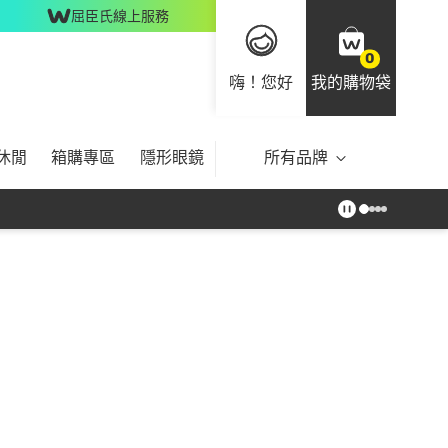
屈臣氏線上服務
0
嗨！您好
我的購物袋
休閒
箱購專區
隱形眼鏡
所有品牌