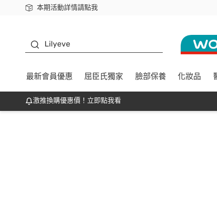
本期活動詳情請點我
下載app最高回饋$350
K beauty
Lilyeve
最新會員優惠
屈臣氏獨家
臉部保養
化妝品
激推換購優惠價！立即點我看