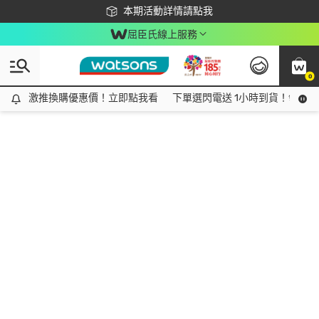
下載app最高回饋$350
本期活動詳情請點我
屈臣氏線上服務
0
激推換購優惠價！立即點我看
激推換購優惠價！立即點我看
下單選閃電送 1小時到貨！領神券