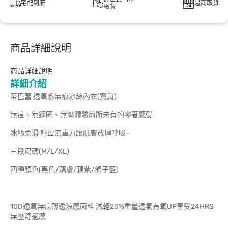
宅配到府
超商取貨
取貨
商品詳細說明
商品詳細說明
詳細介紹
蒂巴蕾 透氧系無痕冰絲內衣(寬肩)
無痕、無鋼圈、無壓體驗前所未有的零著感受
冰絲柔滑 輕盈無重力讓肌膚放肆呼吸~
三段尺碼(M/L/XL)
四種顏色(黑色/藕膚/藕紫/鴿子藍)
10D透氧無痕薄透涼感面料 減輕20%重量透氣有氧UP享受24HRS
無壓舒適感