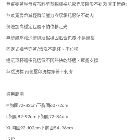
無痕零著壓無痕布料剪裁親膚裸肌感完美隱形不勒肉 真正無痕!!
無痕寬肩帶減輕肩部壓力零感承托服貼不勒肉
側邊加高穩定包覆不怕位移走光
無縫熱壓減少縫線磨擦穩固貼合包覆 不易崩裂
固定式胸墊穿著/清洗不跑杯、不位移
透氣罩杯體多孔透氣不悶熱快乾舒適、聚攏支撐
無感洗標 內側壓印洗標穿著不刺膚
適用範圍
M胸圍72-82cm下胸圍60-72cm
L胸圍82-92cm下胸圍72-84cm
XL胸圍92-102cm下胸圍84-96cm
成份