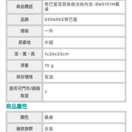
蒂巴蕾寬肩無痕冰絲內衣-BW5101M藕
商品簡述
膚
品牌
DEPAREE蒂巴蕾
規格
一件
原產地
中國
深、寬、高
1x26x23cm
淨重
70 g
保存環境
室溫
是否可門市/超商
Y
取貨
商品屬性
顏色
藕膚
適穿族群
女裝