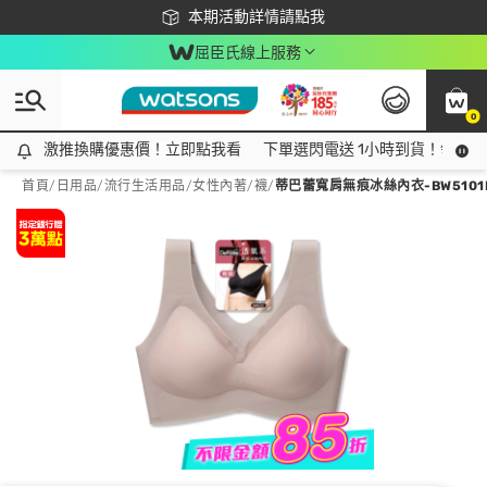
下載app最高回饋$350
本期活動詳情請點我
屈臣氏線上服務
0
激推換購優惠價！立即點我看
激推換購優惠價！立即點我看
下單選閃電送 1小時到貨！領神券
首頁
/
日用品
/
流行生活用品
/
女性內著/襪
/
蒂巴蕾寬肩無痕冰絲內衣-BW510