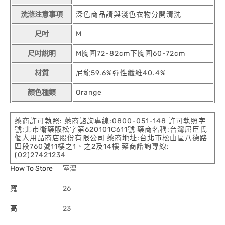
洗滌注意事項
深色商品請與淺色衣物分開清洗
尺吋
M
尺吋說明
M胸圍72-82cm下胸圍60-72cm
材質
尼龍59.6%彈性纖維40.4%
顏色種類
Orange
藥商許可執照: 藥商諮詢專線:0800-051-148 許可執照字
號:北市衛藥販松字第620101C611號 藥商名稱:台灣屈臣氏
個人用品商店股份有限公司 藥商地址:台北市松山區八德路
四段760號11樓之1、之2及14樓 藥商諮詢專線:
(02)27421234
How To Store
室溫
寬
26
高
23