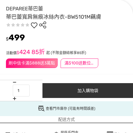
DEPAREE蒂巴蕾
蒂巴蕾寬肩無痕冰絲內衣-BW5101M藕膚
499
$
424
85折
$
起
(不限金額結帳享85折)
活動價
刷中信卡滿$888送3萬點
滿$100送數位印花
加入購物袋
查看門市庫存 (可能有時間誤差)
配送方式
屈臣氏門市