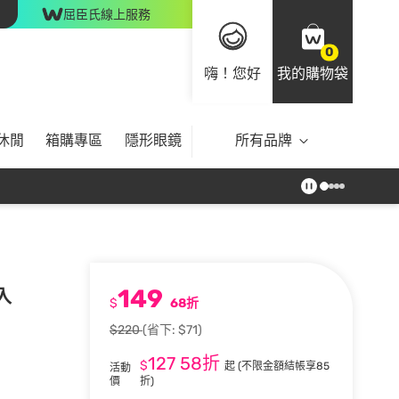
屈臣氏線上服務
0
嗨！您好
我的購物袋
休閒
箱購專區
隱形眼鏡
所有品牌
149
入
$
68折
$220
(省下: $71)
127
58折
$
起
(不限金額結帳享85
活動
價
折)