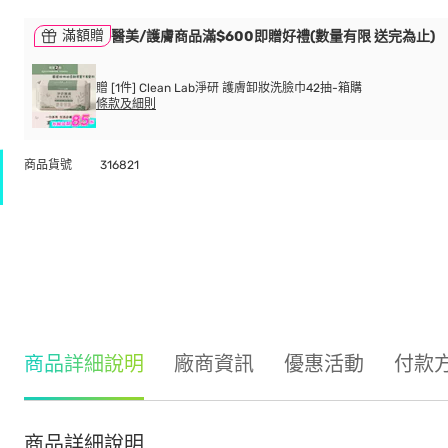
滿額贈
醫美/護膚商品滿$600即贈好禮(數量有限 送完為止)
贈 [1件] Clean Lab淨研 護膚卸妝洗臉巾42抽-箱購
條款及細則
商品貨號
316821
商品詳細說明
廠商資訊
優惠活動
付款
商品詳細說明