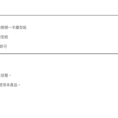
線撕開一半離型紙
離型紙
貼即可
並就醫。
使用本產品。