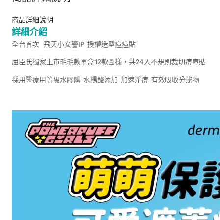
商品詳細說明
詳細介紹
全台首次 飛天小女警IP 授權造型痘痘貼
屈臣氏獨家上市毛毛款單盒12款圖樣，共24入不規則裁切痘痘貼
採用醫療用等級水膠體 水楊酸添加 加速淨痘 有效吸收分泌物