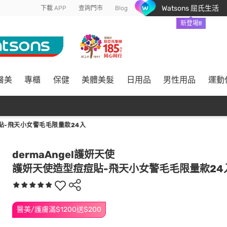
Watsons 屈氏生活
下載 APP
查詢門市
Blog
新登場!!
醫美
專櫃
保健
美體美髮
日用品
男性用品
運動
貼-飛天小女警毛毛限量款24入
dermaAngel護妍天使
護妍天使造型痘痘貼-飛天小女警毛毛限量款24
醫美/護膚滿$1200送$200