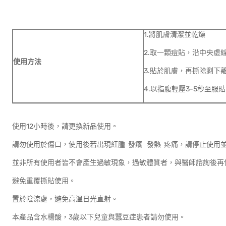
1.將肌膚清潔並乾燥
2.取一顆痘貼，沿中央虛
使用方法
3.貼於肌膚，再撕除剩下
4.以指腹輕壓3-5秒至服
使用12小時後，請更換新品使用。
請勿使用於傷口，使用後若出現紅腫 發癢 發熱 疼痛，請停止使用
並非所有使用者皆不會產生過敏現象，過敏體質者，與醫師諮詢後再
避免重覆撕貼使用。
置於陰涼處，避免高溫日光直射。
本產品含水楊酸，3歲以下兒童與蠶豆症患者請勿使用。