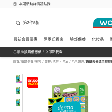
本期活動詳情請點我
下載app最高回饋$350
善存
第2件5折
最新會員優惠
屈臣氏獨家
臉部保養
化妝品
激推換購優惠價！立即點我看
首頁
/
臉部保養
/
美容 / 護理
/
抗痘 / 控油 / 毛孔調理
/
護妍天使造型痘痘