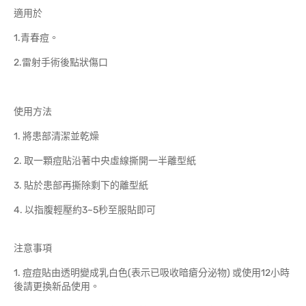
適用於
1.青春痘。
2.雷射手術後點狀傷口
使用方法
1. 將患部清潔並乾燥
2. 取一顆痘貼沿著中央虛線撕開一半離型紙
3. 貼於患部再撕除剩下的離型紙
4. 以指腹輕壓約3~5秒至服貼即可
注意事項
1. 痘痘貼由透明變成乳白色(表示已吸收暗瘡分泌物) 或使用12小時
後請更換新品使用。