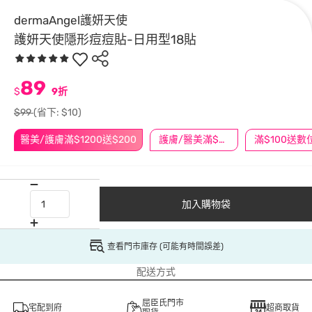
dermaAngel護妍天使
護妍天使隱形痘痘貼-日用型18貼
89
$
9折
$99
(省下: $10)
醫美/護膚滿$1200送$200
護膚/醫美滿$600送好禮
加入購物袋
查看門市庫存 (可能有時間誤差)
配送方式
屈臣氏門市
宅配到府
超商取貨