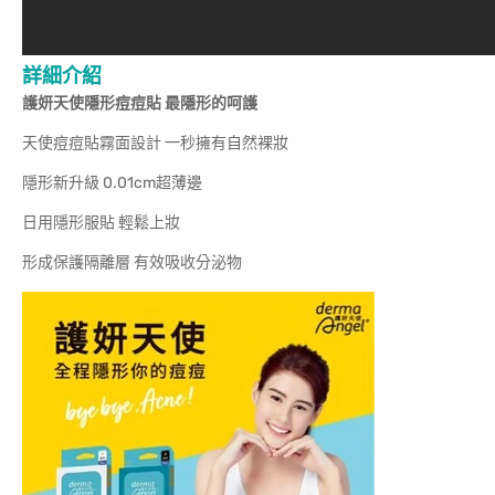
詳細介紹
護妍天使隱形痘痘貼 最隱形的呵護
天使痘痘貼霧面設計 一秒擁有自然裸妝
隱形新升級 0.01cm超薄邊
日用隱形服貼 輕鬆上妝
形成保護隔離層 有效吸收分泌物