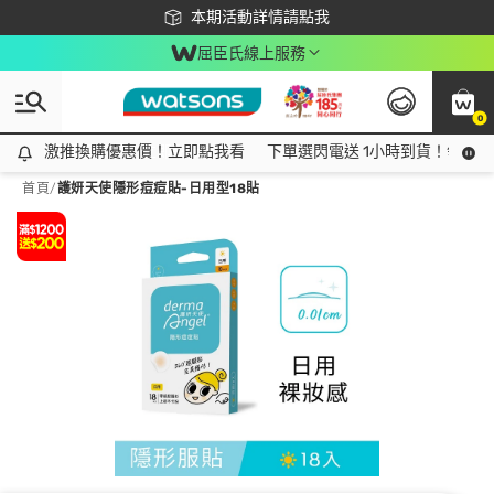
下載app最高回饋$350
本期活動詳情請點我
屈臣氏線上服務
0
激推換購優惠價！立即點我看
激推換購優惠價！立即點我看
下單選閃電送 1小時到貨！領神券
首頁
/
護妍天使隱形痘痘貼-日用型18貼