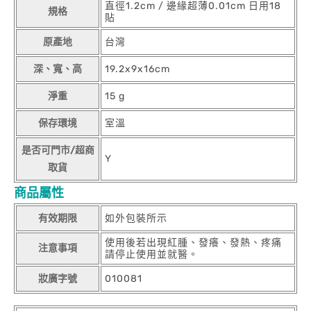
直徑1.2cm / 邊緣超薄0.01cm 日用18
規格
貼
原產地
台灣
深、寬、高
19.2x9x16cm
淨重
15 g
保存環境
室溫
是否可門市/超商
Y
取貨
商品屬性
有效期限
如外包裝所示
使用後若出現紅腫、發癢、發熱、疼痛
注意事項
請停止使用並就醫。
妝廣字號
010081