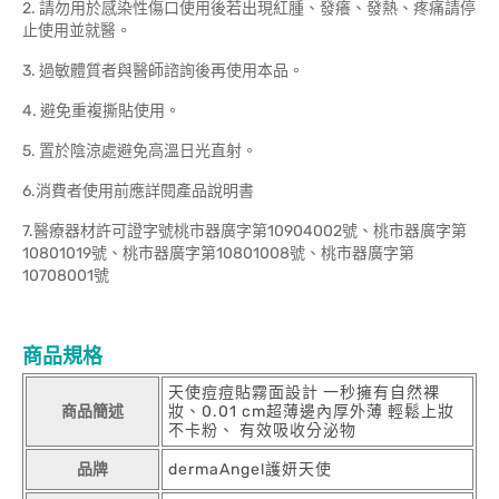
2. 請勿用於感染性傷口使用後若出現紅腫、發癢、發熱、疼痛請停
止使用並就醫。
3. 過敏體質者與醫師諮詢後再使用本品。
4. 避免重複撕貼使用。
5. 置於陰涼處避免高溫日光直射。
6.消費者使用前應詳閱產品說明書
7.醫療器材許可證字號桃市器廣字第10904002號、桃市器廣字第
10801019號、桃市器廣字第10801008號、桃市器廣字第
10708001號
商品規格
天使痘痘貼霧面設計 一秒擁有自然裸
商品簡述
妝、0.01 cm超薄邊內厚外薄 輕鬆上妝
不卡粉、 有效吸收分泌物
品牌
dermaAngel護妍天使