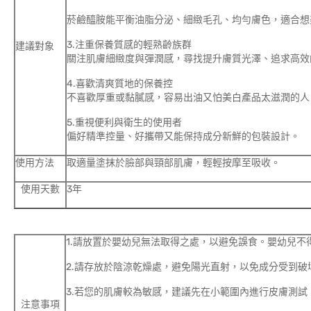
菸鹼醯胺能平衡油脂分泌、細緻毛孔、均勻膚色，適合想
3.注重保養質感的輕熟齡族群
建議對象
關注肌膚細緻度與彈潤感，尋找提升膚質光澤、追求高效
4.喜歡清爽質地的保養控
不喜歡厚重或黏膩感，容易出油又怕美白產品太滋潤的人
5.重視便利與衛生的使用者
偏好精準控量、好攜帶又能保持成分新鮮的包裝設計。
使用方法
取適量塗抹於臉部與頸部肌膚，輕輕按摩至吸收。
使用天數
3年
1.請放置於嬰幼兒無法取得之處，以避免誤食。嬰幼兒不
2.請存放於陰涼乾燥處，避免陽光直射，以免成分受到破
3.若您的肌膚較為敏感，建議先在小範圍內進行皮膚測
注意事項