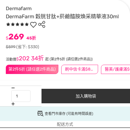
Dermafarm
DermaFarm 穀胱甘肽+菸鹼醯胺煥采精華液30ml
269
$
45折
$599
(省下: $330)
202
34折
$
起
(第2件5折 (請任選2件商品))
活動價
第2件5折 (請任選2件商品)
刷中信卡滿$888送3萬點
加入購物袋
查看門市庫存 (可能有時間誤差)
配送方式