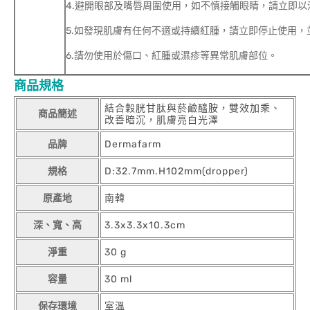
4.避開眼部及嘴唇周圍使用，如不慎接觸眼睛，請立即以
5.如發現肌膚有任何不適或持續紅腫，請立即停止使用，
6.請勿使用於傷口、紅腫或濕疹等異常肌膚部位。
商品規格
結合穀胱甘肽與菸鹼醯胺，雙效加乘、
商品簡述
改善暗沉，肌膚亮白光澤
品牌
Dermafarm
規格
D:32.7mm.H102mm(dropper)
原產地
南韓
深、寬、高
3.3x3.3x10.3cm
淨重
30 g
容量
30 ml
保存環境
室溫