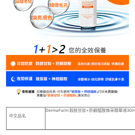
DermaFarm 穀胱甘肽+菸鹼醯胺煥采精華液30m
中文品名