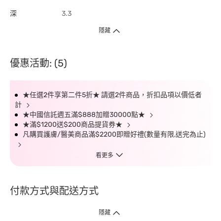
深
3.3
隱藏
優惠活動: (5)
★任選2件享第二件5折★ 請選2件商品，折扣品項以價低者
計
★中國信託週五滿$888加贈30000點★
★滿$1200送$200商品提貨券★
凡購買護膚/醫美商品滿$2200即贈好禮(數量有限,送完為止)
看更多
付款方式與配送方式
隱藏