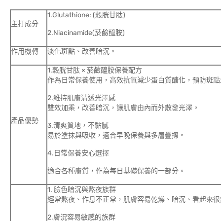
1.Glutathione: (穀胱甘肽)
主打成分
2.Niacinamide(菸鹼醯胺)
作用機轉
淡化斑點、改善暗沉。
1.穀胱甘肽 × 菸鹼醯胺保養配方
作為日常保養使用，高效抗氧減少蛋白質醣化，預防斑點
2.維持肌膚清透光澤感
雙效加乘，改善暗沉，讓肌膚由內而外散發光澤。
產品優勢
3.清爽質地，不黏膩
易於塗抹與吸收，適合早晚保養與多層疊擦。
4.日常保養安心選擇
適合各種膚質，作為每日基礎保養的一部分。
1. 臉色暗沉與熬夜族群
經常熬夜、作息不正常，肌膚容易乾燥、暗沉、看起來很
2.膚況容易敏感的族群