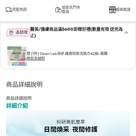
屈臣氏門市
宅配到府
超商取貨
取貨
醫美/護膚商品滿$600即贈好禮(數量有限 送完為
滿額贈
止)
贈 [1件] Clean Lab淨研 護膚卸妝洗臉巾42抽-箱購
條款及細則
商品詳細說明
商品詳細說明
詳細介紹