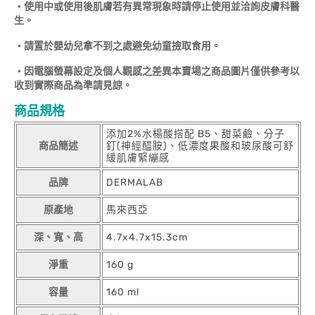
‧
使用中或使用後肌膚若有異常現象時請停止使用並洽詢皮膚科醫
生。
‧
請置於嬰幼兒拿不到之處避免幼童撿取食用。
‧
因電腦螢幕設定及個人觀感之差異本賣場之商品圖片僅供參考以
收到實際商品為準請見諒。
商品規格
添加2%水楊酸搭配 B5、甜菜鹼、分子
商品簡述
釘(神經醯胺)、低濃度果酸和玻尿酸可舒
緩肌膚緊繃感
品牌
DERMALAB
原產地
馬來西亞
深、寬、高
4.7x4.7x15.3cm
淨重
160 g
容量
160 ml