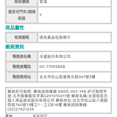
保存環境
室溫
是否可門市/超商
Y
取貨
商品屬性
有效期限
請見產品包裝標示
廠商資訊
製造商名稱
沃盛股份有限公司
製造商電話
02-77092858
製造商地址
台北市松山區復興北路367號3樓
藥商許可執照: 藥商諮詢專線:0800-051-148 許可執照字
號:北市衛藥販松字第620101C611號 藥商名稱:台灣屈臣氏
個人用品商店股份有限公司 藥商地址:台北市松山區八德路
四段760號11樓之1、之2及14樓 藥商諮詢專線:
(02)27421234
產地
馬來西亞