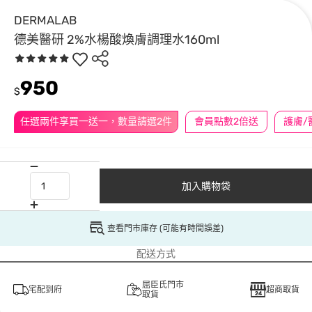
DERMALAB
德美醫研 2%水楊酸煥膚調理水160ml
950
$
任選兩件享買一送一，數量請選2件
會員點數2倍送
加入購物袋
查看門市庫存 (可能有時間誤差)
配送方式
屈臣氏門市
宅配到府
超商取貨
取貨