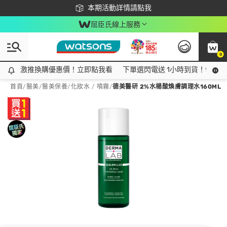
下載app最高回饋$350
本期活動詳情請點我
屈臣氏線上服務
0
激推換購優惠價！立即點我看
激推換購優惠價！立即點我看
下單選閃電送 1小時到貨！領神券
首頁
/
醫美
/
醫美保養
/
化妝水 / 噴霧
/
德美醫研 2%水楊酸煥膚調理水160ML