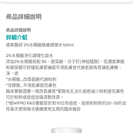
商品詳細說明
商品詳細說明
詳細介紹
德美醫研 2%水楊酸煥膚調理水160ml
2%水楊酸淨化調理化妝水
添加2%水楊酸搭配 B5、甜菜鹼、分子釘(神經醯胺)、低濃度果酸
和玻尿酸可舒緩肌膚緊繃感平滑肌膚並代謝老廢角質讓肌膚嫩、
淨、透
*水楊酸_改善面皰代謝粉刺
*甘醇酸_平滑肌膚提亮膚色
臨床實驗證實一周改善膚質*緊緻毛孔淡化痘疤減少粉刺提亮膚色
可於粉刺或痘痘加強濕敷改善。
(*經WIPRO R&D實驗室針對10位有痘痘、痘疤和粉刺的20-35的女
性每天使用兩次連續使用五周的臨床報告