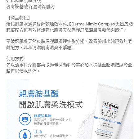
強化修護肌膚屏護
親膚胺基酸 深層清潔髒污
【商品特色】
活化肌膚水通道紓解乾燥敏弱添加Derma Mimic Complex天然皮脂
膜擬配方能有效修護强化肌膚天然保護屏障深層溫和代謝髒汙、
不破壞肌膚天然皮脂保護膜調理油脂分泌、改善臉部出油現象無皂
鹼配方、溫和清潔肌膚清爽不緊繃。
使用方式:
先以清水打溼臉部再取適量潔顏乳於掌心加水搓揉至起泡按摩於全
臉再以清水洗淨。