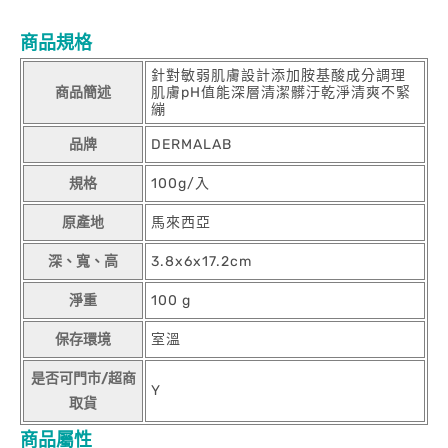
商品規格
針對敏弱肌膚設計添加胺基酸成分調理
商品簡述
肌膚pH值能深層清潔髒汙乾淨清爽不緊
繃
品牌
DERMALAB
規格
100g/入
原產地
馬來西亞
深、寬、高
3.8x6x17.2cm
淨重
100 g
保存環境
室溫
是否可門市/超商
Y
取貨
商品屬性