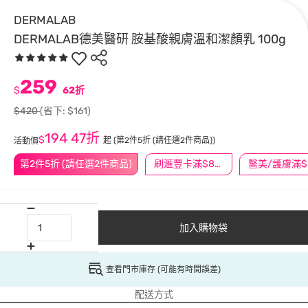
DERMALAB
DERMALAB德美醫研 胺基酸親膚溫和潔顏乳 100g
259
$
62折
$420
(省下: $161)
194
47折
$
起
(第2件5折 (請任選2件商品))
活動價
第2件5折 (請任選2件商品)
刷滙豐卡滿$888送3萬點
加入購物袋
查看門市庫存 (可能有時間誤差)
配送方式