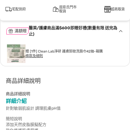
屈臣氏門市
宅配到府
超商取貨
取貨
醫美/護膚商品滿$600即贈好禮(數量有限 送完為
滿額贈
止)
贈 [1件] Clean Lab淨研 護膚卸妝洗臉巾42抽-箱購
條款及細則
商品詳細說明
商品詳細說明
詳細介紹
針對敏弱肌設計 調理肌膚pH值
簡短說明
添加天然皮脂膜擬配方