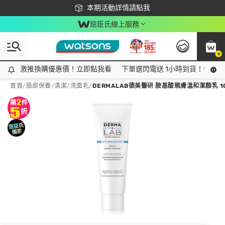
下載app最高回饋$350
本期活動詳情請點我
屈臣氏線上服務
0
激推換購優惠價！立即點我看
激推換購優惠價！立即點我看
下單選閃電送 1小時到貨！領神券
首頁
/
臉部保養
/
清潔
/
洗面乳
/
DERMALAB德美醫研 胺基酸親膚溫和潔顏乳 1