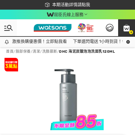
下載app最高回饋$350
本期活動詳情請點我
屈臣氏線上服務
0
激推換購優惠價！立即點我看
激推換購優惠價！立即點我看
下單選閃電送 1小時到貨！領神券
首頁
/
臉部保養
/
清潔
/
洗顏慕斯
/
DHC 海泥炭酸泡泡洗面乳120ML