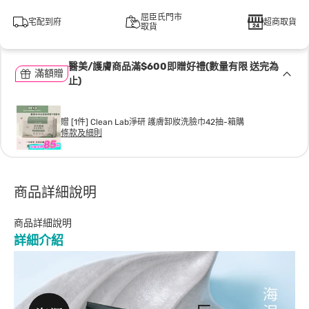
屈臣氏門市
宅配到府
超商取貨
取貨
醫美/護膚商品滿$600即贈好禮(數量有限 送完為
滿額贈
止)
贈 [1件] Clean Lab淨研 護膚卸妝洗臉巾42抽-箱購
條款及細則
商品詳細說明
商品詳細說明
詳細介紹