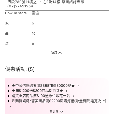
四段760號11樓之1、之2及14樓 藥商諮詢專線:
(02)27421234
How To Store
室溫
寬
6
高
16
深
6
隱藏
優惠活動: (5)
★中國信託週五滿$888加贈30000點★
★滿$1200送$200商品提貨券★
購買全店商品滿$100送數位印花一張
凡購買護膚/醫美商品滿$2200即贈好禮(數量有限,送完為止)
看更多