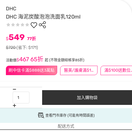
DHC
DHC 海泥炭酸泡泡洗面乳120ml
549
$
77折
$720
(省下: $171)
467
65折
$
起
(不限金額結帳享85折)
活動價
刷中信卡滿$888送3萬點
醫美/護膚滿$1200送$200
滿$100
加入購物袋
查看門市庫存 (可能有時間誤差)
配送方式