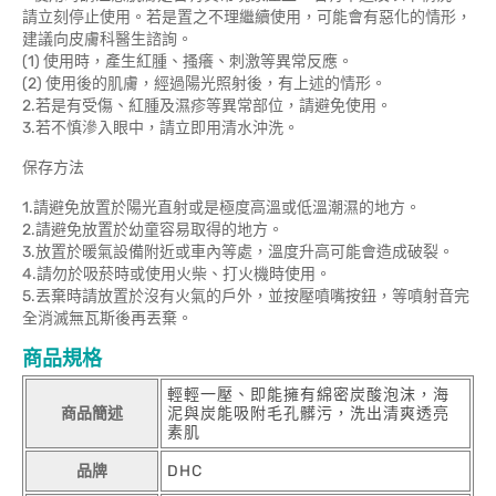
請立刻停止使用。若是置之不理繼續使用，可能會有惡化的情形，
建議向皮膚科醫生諮詢。
(1) 使用時，產生紅腫、搔癢、刺激等異常反應。
(2) 使用後的肌膚，經過陽光照射後，有上述的情形。
2.若是有受傷、紅腫及濕疹等異常部位，請避免使用。
3.若不慎滲入眼中，請立即用清水沖洗。
保存方法
1.請避免放置於陽光直射或是極度高溫或低溫潮濕的地方。
2.請避免放置於幼童容易取得的地方。
3.放置於暖氣設備附近或車內等處，溫度升高可能會造成破裂。
4.請勿於吸菸時或使用火柴、打火機時使用。
5.丟棄時請放置於沒有火氣的戶外，並按壓噴嘴按鈕，等噴射音完
全消滅無瓦斯後再丟棄。
商品規格
輕輕一壓、即能擁有綿密炭酸泡沫，海
商品簡述
泥與炭能吸附毛孔髒污，洗出清爽透亮
素肌
品牌
DHC