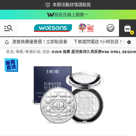
下載app最高回饋$350
本期活動詳情請點我
屈臣氏線上服務
0
激推換購優惠價！立即點我看
激推換購優惠價！立即點我看
下單選閃電送 1小時到貨！領神券
首頁
/
專櫃
/
專櫃彩妝
/
底妝
/
DIOR 迪奧 超完美持久亮采餅#06 OPAL SEQUI