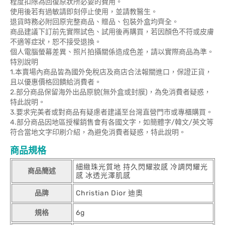
程度扣除為回復原狀所必要的費用。
使用後若有過敏請即刻停止使用，並請教醫生。
退貨時務必附回原完整商品、贈品、包裝外盒均齊全。
商品建議下訂前先實際試色、試用後再購買，若因顏色不符或皮膚
不適等症狀，恕不接受退換。
個人電腦螢幕差異、照片拍攝關係造成色差，請以實際商品為準。
特別說明
1.本賣場內商品皆為國外免稅店及商店合法報關進口，保證正貨，
且以優惠價格回饋給消費者。
2.部分商品保留海外出品原貌(無外盒或封膜)，為免消費者疑惑，
特此說明。
3.要求完美者或對商品有疑慮者建議至台灣直營門市或專櫃購買。
4.部分商品因地區授權銷售會有各國文字，如簡體字/韓文/英文等
符合當地文字印刷介紹，為避免消費者疑惑，特此說明。
商品規格
細緻珠光質地 持久閃耀妝感 冷調閃耀光
商品簡述
感 冰透光澤肌感
品牌
Christian Dior 迪奧
規格
6g