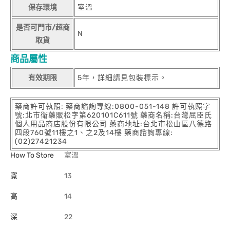
保存環境
室溫
是否可門市/超商
N
取貨
商品屬性
有效期限
5年，詳細請見包裝標示。
藥商許可執照: 藥商諮詢專線:0800-051-148 許可執照字
號:北市衛藥販松字第620101C611號 藥商名稱:台灣屈臣氏
個人用品商店股份有限公司 藥商地址:台北市松山區八德路
四段760號11樓之1、之2及14樓 藥商諮詢專線:
(02)27421234
How To Store
室溫
寬
13
高
14
深
22