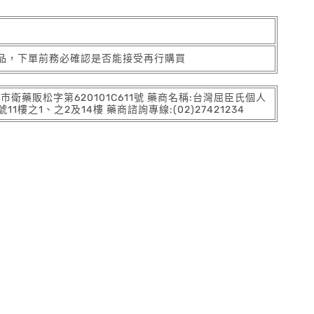
品，下單前務必確認是否能接受再行購買
:北市衛藥販松字第620101C611號 藥商名稱:台灣屈臣氏個人
之1、之2及14樓 藥商諮詢專線:(02)27421234