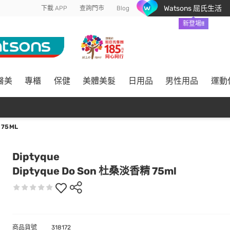
Watsons 屈氏生活
下載 APP
查詢門市
Blog
新登場!!
醫美
專櫃
保健
美體美髮
日用品
男性用品
運動
 75ML
Diptyque
Diptyque Do Son 杜桑淡香精 75ml
商品貨號
318172