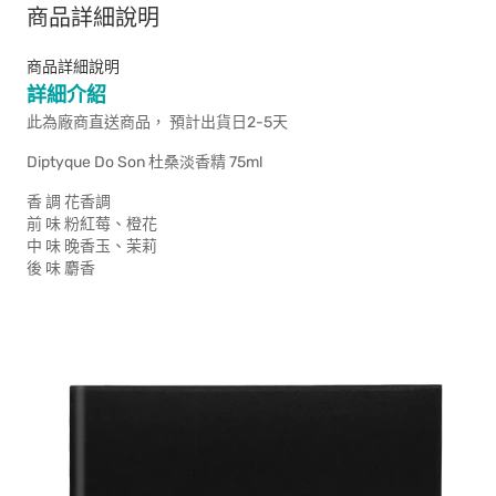
商品詳細說明
商品詳細說明
詳細介紹
此為廠商直送商品， 預計出貨日2-5天
Diptyque Do Son 杜桑淡香精 75ml
香 調 花香調
前 味 粉紅莓、橙花
中 味 晚香玉、茉莉
後 味 麝香