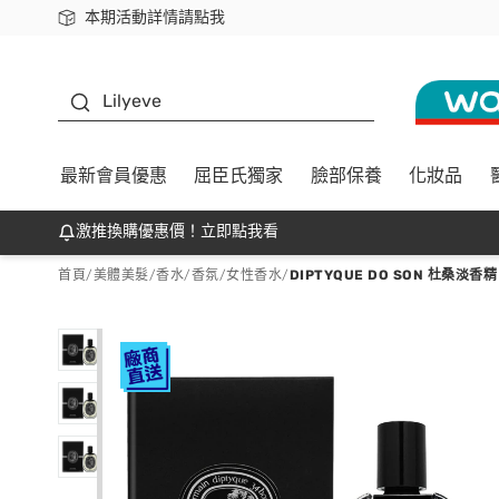
本期活動詳情請點我
下載app最高回饋$350
K beauty
Lilyeve
最新會員優惠
屈臣氏獨家
臉部保養
化妝品
激推換購優惠價！立即點我看
首頁
/
美體美髮
/
香水/香氛
/
女性香水
/
DIPTYQUE DO SON 杜桑淡香精