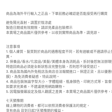
商品為海外平行輸入之正品，下單前務必確認是否能接受再行購買
避免陽光直射，請置於陰涼處
製造日期或有效期限，請詳見產品包裝標示
本賣場之商品圖片僅供參考，以收到實際商品為準，請見諒。
注意事項
1. 個人膚質、髮質對於商品的適應程度不同，若有過敏或不適請停
異。
2. 保養品/香水/化妝品/美髮/美體本身為消耗品，拆封後恕無法辦
時退回商品必須是全新狀態且完整包裝，否則恕不接受退訂。
3. 商品皆為國內外免稅店及商店合法報關進口，保證正貨，且以優
膜)，為免消費者疑惑，特此說明。
4. 商品包裝無論字型大小、字體粗細、瓶身顏色、印刷方式等，皆
如要求完美者，不建議使用網路購物。
5. 因電腦螢幕設定及個人觀感之差異，本賣場之商品圖片僅供參考
七天猶豫期
線上購物的消費者，都可以依照消費者保護法的規定，
享有商品 貨到日起7天猶豫期的權益。