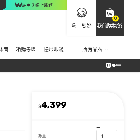
屈臣氏線上服務
0
嗨！您好
我的購物袋
休閒
箱購專區
隱形眼鏡
所有品牌
4,399
$
數量