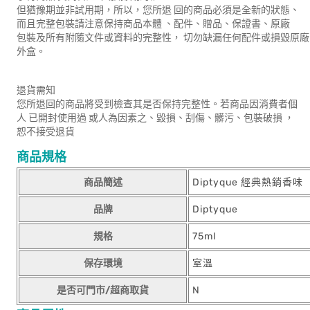
但猶豫期並非試用期，所以，您所退 回的商品必須是全新的狀態、
而且完整包裝請注意保持商品本體 、配件、贈品、保證書、原廠
包裝及所有附隨文件或資料的完整性， 切勿缺漏任何配件或損毀原廠
外盒。
退貨需知
您所退回的商品將受到檢查其是否保持完整性。若商品因消費者個
人 已開封使用過 或人為因素之、毀損、刮傷、髒污、包裝破損 ，
恕不接受退貨
商品規格
商品簡述
Diptyque 經典熱銷香味
品牌
Diptyque
規格
75ml
保存環境
室溫
是否可門市/超商取貨
N