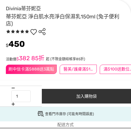
Divinia蒂芬妮亞
蒂芬妮亞 淨白肌水亮淨白保濕乳150ml (兔子便利
店)
450
$
382
85折
$
起
(不限金額結帳享85折)
活動價
刷中信卡滿$888送3萬點
醫美/護膚滿$1200送$200
滿$100
加入購物袋
查看門市庫存 (可能有時間誤差)
配送方式