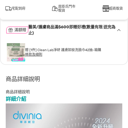
屈臣氏門市
宅配到府
超商取貨
取貨
醫美/護膚商品滿$600即贈好禮(數量有限 送完為
滿額贈
止)
贈 [1件] Clean Lab淨研 護膚卸妝洗臉巾42抽-箱購
條款及細則
商品詳細說明
商品詳細說明
詳細介紹