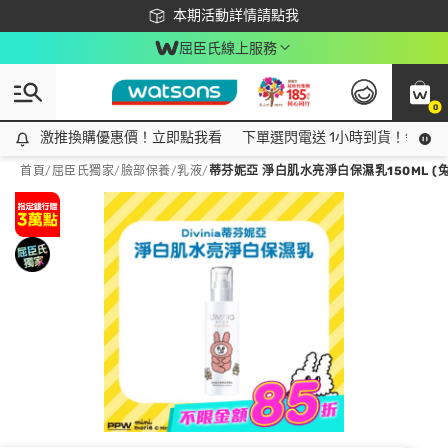
下載app最高回饋$350
本期活動詳情請點我
屈臣氏線上服務
0
激推換購優惠價！立即點我看
激推換購優惠價！立即點我看
下單選閃電送 1小時到貨！領神券
首頁
/
屈臣氏獨家
/
臉部保養
/
乳液
/
蒂芬妮亞 淨白肌水亮淨白保濕乳150ML (