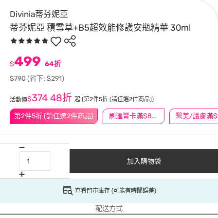
Divinia蒂芬妮亞
蒂芬妮亞 積雪草+B5超效能修護安瓶精華 30ml
499
$
64折
$790
(省下: $291)
374
48折
$
起
(第2件5折 (請任選2件商品))
活動價
第2件5折 (請任選2件商品)
刷滙豐卡滿$888送3萬點
加入購物袋
查看門市庫存 (可能有時間誤差)
配送方式