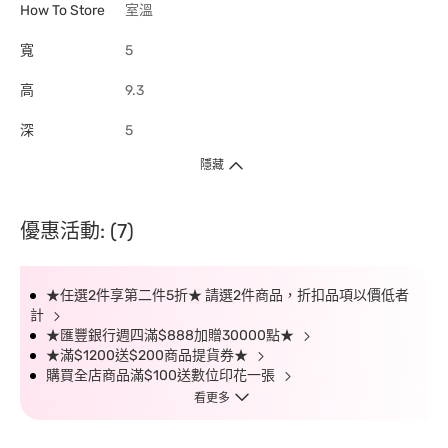
How To Store
室溫
寬
5
高
9.3
深
5
隱藏
優惠活動: (7)
★任選2件享第二件5折★ 請選2件商品，折扣品項以價低者
計
★匯豐銀行週四滿$888加贈30000點★
★滿$1200送$200商品提貨券★
購買全店商品滿$100送數位印花一張
看更多