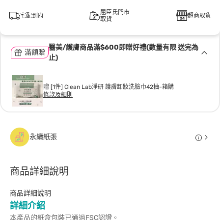
屈臣氏門市
宅配到府
超商取貨
取貨
醫美/護膚商品滿$600即贈好禮(數量有限 送完為
滿額贈
止)
贈 [1件] Clean Lab淨研 護膚卸妝洗臉巾42抽-箱購
條款及細則
永續紙張
商品詳細說明
商品詳細說明
詳細介紹
本產品的紙盒包裝已通過FSC認證。