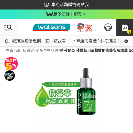
下載app最高回饋$350
本期活動詳情請點我
屈臣氏線上服務
0
激推換購優惠價！立即點我看
激推換購優惠價！立即點我看
下單選閃電送 1小時到貨！領神券
首頁
/
屈臣氏獨家
/
更多自有品牌
/
蒂芬妮亞 積雪草+B5超效能修護安瓶精華 30