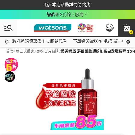
下載app最高回饋$350
本期活動詳情請點我
屈臣氏線上服務
0
激推換購優惠價！立即點我看
激推換購優惠價！立即點我看
下單選閃電送 1小時到貨！領神券
首頁
/
屈臣氏獨家
/
更多自有品牌
/
蒂芬妮亞 菸鹼醯胺超效能亮白安瓶精華 30M