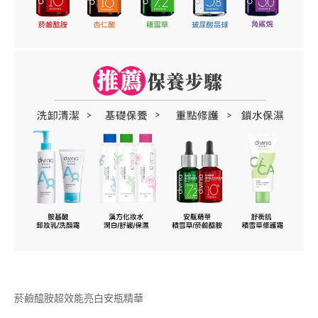
菸鹼醯胺超效能亮白安瓶精華