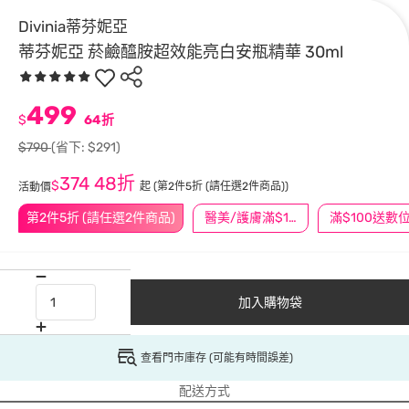
Divinia蒂芬妮亞
蒂芬妮亞 菸鹼醯胺超效能亮白安瓶精華 30ml
499
$
64折
$790
(省下: $291)
374
48折
$
起
(第2件5折 (請任選2件商品))
活動價
第2件5折 (請任選2件商品)
醫美/護膚滿$1200送$200
加入購物袋
查看門市庫存 (可能有時間誤差)
配送方式