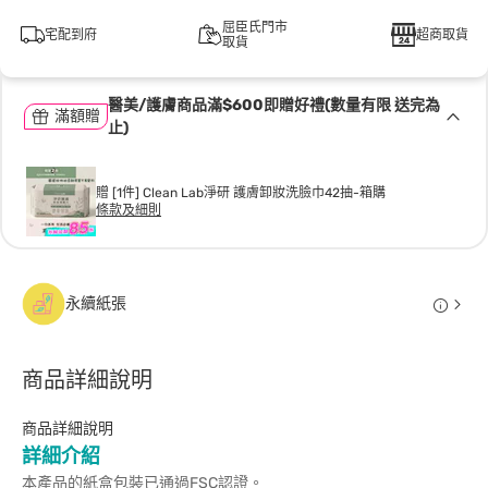
屈臣氏門市
宅配到府
超商取貨
取貨
醫美/護膚商品滿$600即贈好禮(數量有限 送完為
滿額贈
止)
贈 [1件] Clean Lab淨研 護膚卸妝洗臉巾42抽-箱購
條款及細則
永續紙張
商品詳細說明
商品詳細說明
詳細介紹
本產品的紙盒包裝已通過FSC認證。