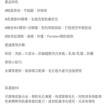
產品特色
Ø輕盈質地，不黏膩、好吸收
Ø高濃度B3精華，全面改善肌膚狀況
Ø維他命C糖苷+甘醇酸，對抗斑點瑕疵，打造透亮年輕肌底
Ø無添加酒精、香精、矽靈、Paraben類防腐劑
建議使用步驟:
卸妝、洗臉→化妝水→菸鹼醯胺亮白安瓶→乳液/乳霜→防曬
使用小技巧:
全膚質適用，臉部暗沉乾燥、毛孔粗大處可加強使用
高濃度B3
可調理皮脂分泌、預防毛孔堵塞，有感緊緻毛孔，同時具有阻斷黑
色素轉移到肌膚表面的能力，達到肌膚淨白透亮、光采有彈性