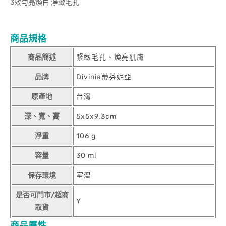
3效勻亮煥白 淨緻毛孔
商品規格
商品簡述
緊緻毛孔、煥亮肌膚
品牌
Divinia蒂芬妮亞
原產地
台灣
深、寬、高
5x5x9.3cm
淨重
106 g
容量
30 ml
保存環境
室溫
是否可門市/超商
Y
取貨
商品屬性