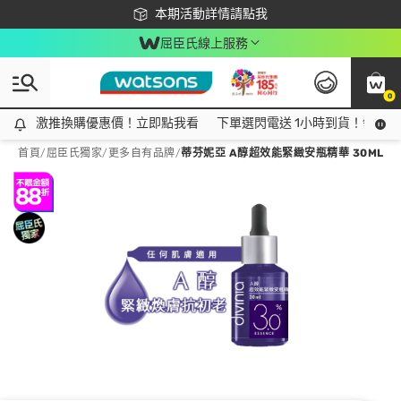
下載app最高回饋$350
本期活動詳情請點我
屈臣氏線上服務
0
激推換購優惠價！立即點我看
激推換購優惠價！立即點我看
下單選閃電送 1小時到貨！領神券
首頁
/
屈臣氏獨家
/
更多自有品牌
/
蒂芬妮亞 A醇超效能緊緻安瓶精華 30ML