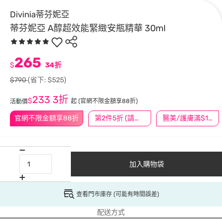
Divinia蒂芬妮亞
蒂芬妮亞 A醇超效能緊緻安瓶精華 30ml
265
$
34折
$790
(省下: $525)
233
3折
$
起
(官網不限金額享88折)
活動價
官網不限金額享88折
第2件5折 (請任選2件商品)
醫美/護膚滿$1200送$200
加入購物袋
查看門市庫存 (可能有時間誤差)
配送方式