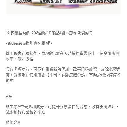
1%包覆型A醇+2%維他命E搭配A酯+植物神經醯胺
vitAlease®微脂囊包覆A醇
採用獨家包覆技術，將A醇包覆在天然棕櫚蠟囊球中，提高肌膚吸
收率、低刺激性
具有多項功效，可促進肌膚新陳代謝，改善粗糙膚況，去除老廢角
質，緊緻毛孔使肌膚更加平滑，調節皮脂分泌，有助於減少痘痘的
形成
A酯
維生素A中最溫和成分，可提升膠原蛋白的合成，改善皮膚紋理，
減少細紋和皺紋的出現
維他命E