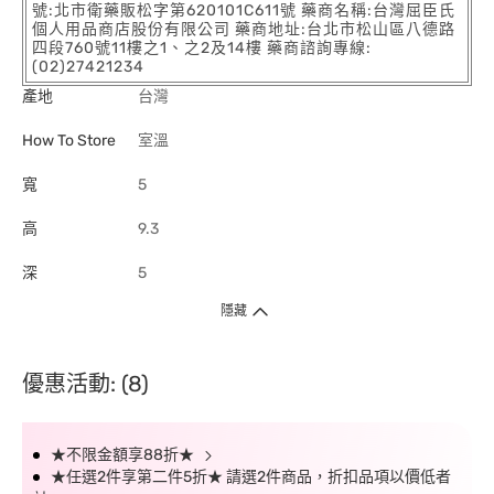
號:北市衛藥販松字第620101C611號 藥商名稱:台灣屈臣氏
個人用品商店股份有限公司 藥商地址:台北市松山區八德路
四段760號11樓之1、之2及14樓 藥商諮詢專線:
(02)27421234
產地
台灣
How To Store
室溫
寬
5
高
9.3
深
5
隱藏
優惠活動: (8)
★不限金額享88折★
★任選2件享第二件5折★ 請選2件商品，折扣品項以價低者