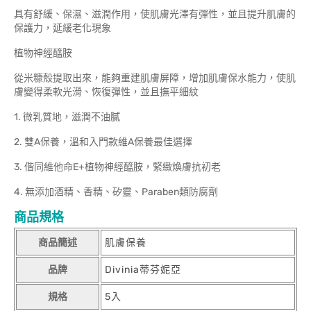
具有舒緩、保濕、滋潤作用，使肌膚光澤有彈性，並且提升肌膚的
保護力，延緩老化現象
植物神經醯胺
從米糠殼提取出來，能夠重建肌膚屏障，增加肌膚保水能力，使肌
膚變得柔軟光滑、恢復彈性，並且撫平細紋
1. 微乳質地，滋潤不油膩
2. 雙A保養，溫和入門款維A保養最佳選擇
3. 偕同維他命E+植物神經醯胺，緊緻煥膚抗初老
4. 無添加酒精、香精、矽靈、Paraben類防腐劑
商品規格
商品簡述
肌膚保養
品牌
Divinia蒂芬妮亞
規格
5入